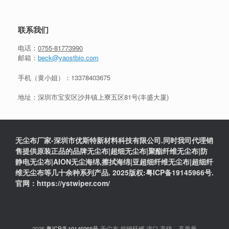
联系我们
电话：
0755-81773990
邮箱：
beck@yaostbio.com
手机（黄小姐）：
13378403675
地址：深圳市宝安区沙井镇上寮五区81号(丰盛大厦)
无尘布厂家-深圳市优斯特新材料科技有限公司.同时我司代理销
售提供原装正品的品牌无尘布|超细无尘布|聚酯纤维无尘布|防
静电无尘布|AION无尘海绵,擦拭海绵|亚超细纤维无尘布|超细纤
维无尘布等几十余种系列产品. 2025版权:粤ICP备19145966号.
官网：https://ystwiper.com/
2025
粤ICP备19145966号
无尘布,超细纤维,进口,高级，高质量