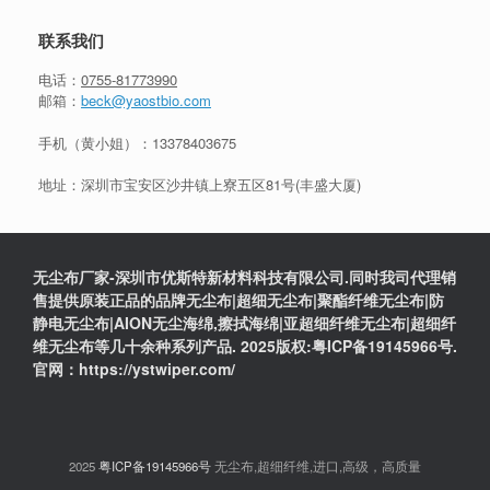
联系我们
电话：
0755-81773990
邮箱：
beck@yaostbio.com
手机（黄小姐）：
13378403675
地址：深圳市宝安区沙井镇上寮五区81号(丰盛大厦)
无尘布厂家-深圳市优斯特新材料科技有限公司.同时我司代理销
售提供原装正品的品牌无尘布|超细无尘布|聚酯纤维无尘布|防
静电无尘布|AION无尘海绵,擦拭海绵|亚超细纤维无尘布|超细纤
维无尘布等几十余种系列产品. 2025版权:粤ICP备19145966号.
官网：https://ystwiper.com/
2025
粤ICP备19145966号
无尘布,超细纤维,进口,高级，高质量