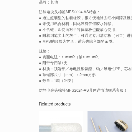
品牌：其他
防静电尖头棉签MPS2024-AS特点：
● 通过超细型的粘着橡胶，很方便地除去细小间隙及显
● 未使用粘合材料，因此没有任何胶水转移。
● 不含硅，即使面对半导体基板也能放心使用。
● 附着到笔尖上的灰尘，可通过专用清洁板（另售）进
● MPS的顶端为方形，适合去除角部的杂质。
规格：
● 表面电阻：10#8#Ω（轴10#10#Ω）
● 附带专用轴1支
● 材质：顶端部／导电性聚氨酯、轴／导电性PP、芯材／P
● 顶端部尺寸（mm）：2mm方形
● 数量：1箱（24支）
防静电尖头棉签MPS2024-AS具体详情请联系客服！
Related products