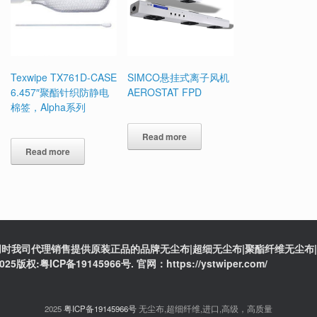
Texwipe TX761D-CASE
SIMCO悬挂式离子风机
6.457″聚酯针织防静电
AEROSTAT FPD
棉签，Alpha系列
Read more
Read more
时我司代理销售提供原装正品的品牌无尘布|超细无尘布|聚酯纤维无尘布|防
ICP备19145966号. 官网：https://ystwiper.com/
2025
粤ICP备19145966号
无尘布,超细纤维,进口,高级，高质量