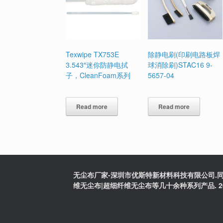
Texwipe TX753E
除静电刷(印刷电路板焊
3.543″迷你防静电拭
球消除刷)STAC16 9-
子，CleanFoam系列
5657-04
Read more
Read more
无尘布厂家-深圳市优斯特新材料科技有限公司.同
维无尘布|超细纤维无尘布等几十余种系列产品. 2025版权:粤