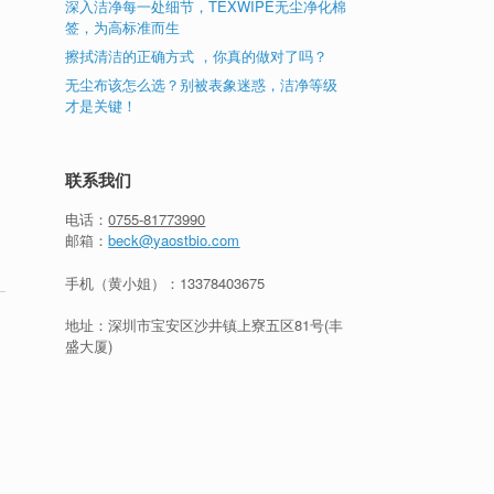
深入洁净每一处细节，TEXWIPE无尘净化棉
签，为高标准而生
擦拭清洁的正确方式 ，你真的做对了吗？
无尘布该怎么选？别被表象迷惑，洁净等级
才是关键！
联系我们
电话：
0755-81773990
邮箱：
beck@yaostbio.com
手机（黄小姐）：
13378403675
地址：深圳市宝安区沙井镇上寮五区81号(丰
盛大厦)