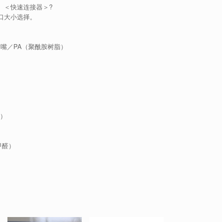
气。＜快速连接器＞?
口大小选择。
喷嘴／PA（聚酰胺树脂）
烯）
甲醛）