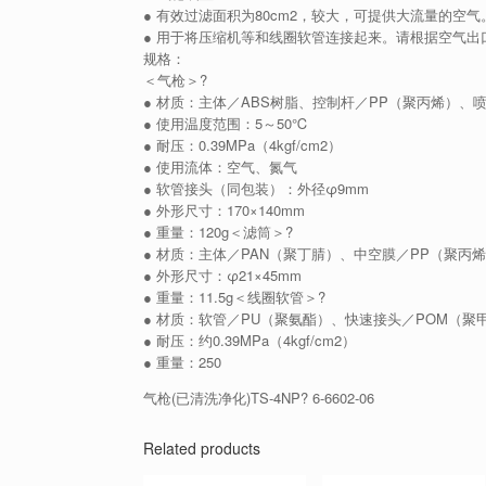
● 有效过滤面积为80cm2，较大，可提供大流量的空
● 用于将压缩机等和线圈软管连接起来。请根据空气出
规格：
＜气枪＞?
● 材质：主体／ABS树脂、控制杆／PP（聚丙烯）、
● 使用温度范围：5～50℃
● 耐压：0.39MPa（4kgf/cm2）
● 使用流体：空气、氮气
● 软管接头（同包装）：外径φ9mm
● 外形尺寸：170×140mm
● 重量：120g＜滤筒＞?
● 材质：主体／PAN（聚丁腈）、中空膜／PP（聚丙
● 外形尺寸：φ21×45mm
● 重量：11.5g＜线圈软管＞?
● 材质：软管／PU（聚氨酯）、快速接头／POM（聚
● 耐压：约0.39MPa（4kgf/cm2）
● 重量：250
气枪(已清洗净化)TS-4NP? 6-6602-06
Related products