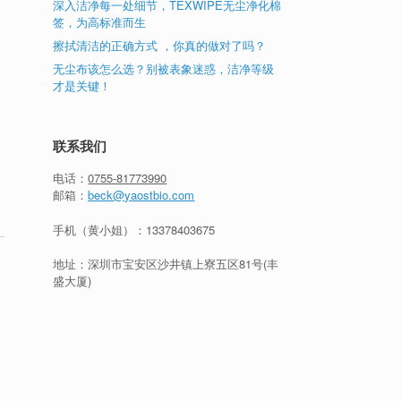
深入洁净每一处细节，TEXWIPE无尘净化棉
签，为高标准而生
擦拭清洁的正确方式 ，你真的做对了吗？
无尘布该怎么选？别被表象迷惑，洁净等级
才是关键！
联系我们
电话：
0755-81773990
邮箱：
beck@yaostbio.com
手机（黄小姐）：
13378403675
地址：深圳市宝安区沙井镇上寮五区81号(丰
盛大厦)