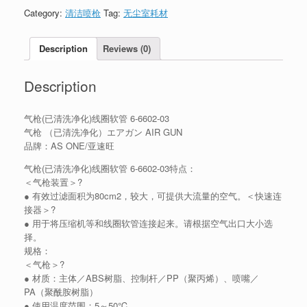
Category:
清洁喷枪
Tag:
无尘室耗材
Description
Reviews (0)
Description
气枪(已清洗净化)线圈软管 6-6602-03
气枪 （已清洗净化）エアガン AIR GUN
品牌：AS ONE/亚速旺
气枪(已清洗净化)线圈软管 6-6602-03特点：
＜气枪装置＞?
● 有效过滤面积为80cm2，较大，可提供大流量的空气。＜快速连
接器＞?
● 用于将压缩机等和线圈软管连接起来。请根据空气出口大小选
择。
规格：
＜气枪＞?
● 材质：主体／ABS树脂、控制杆／PP（聚丙烯）、喷嘴／
PA（聚酰胺树脂）
● 使用温度范围：5～50℃