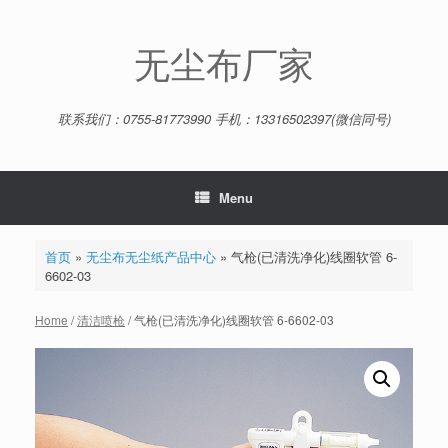
Skip
to
content
无尘布厂家
联系我们：0755-81773990 手机：13316502397(微信同号)
Menu
首页
»
无尘布无尘纸产品中心
»
气枪(已清洗净化)线圈软管 6-
6602-03
Home
/
清洁喷枪
/ 气枪(已清洗净化)线圈软管 6-6602-03