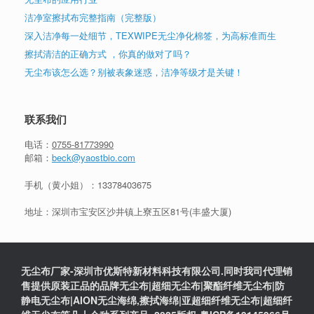
洁净室擦拭布完整指南（完整版）
深入洁净每一处细节，TEXWIPE无尘净化棉签，为高标准而生
擦拭清洁的正确方式 ，你真的做对了吗？
无尘布该怎么选？别被表象迷惑，洁净等级才是关键！
联系我们
电话：
0755-81773990
邮箱：
beck@yaostbio.com
手机（黄小姐）：
13378403675
地址：深圳市宝安区沙井镇上寮五区81号(丰盛大厦)
无尘布厂家-深圳市优斯特新材料科技有限公司.同时我司代理销
售提供原装正品的品牌无尘布|超细无尘布|聚酯纤维无尘布|防
静电无尘布|AION无尘海绵,擦拭海绵|亚超细纤维无尘布|超细纤