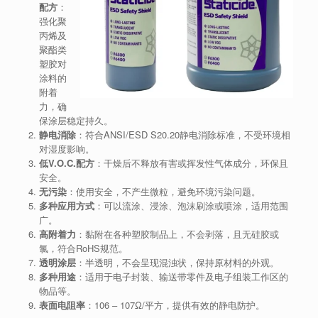
配方
：
强化聚
丙烯及
聚酯类
塑胶对
涂料的
附着
力，确
保涂层稳定持久。
静电消除
：符合ANSI/ESD S20.20静电消除标准，不受环境相
对湿度影响。
低V.O.C.配方
：干燥后不释放有害或挥发性气体成分，环保且
安全。
无污染
：使用安全，不产生微粒，避免环境污染问题。
多种应用方式
：可以流涂、浸涂、泡沫刷涂或喷涂，适用范围
广。
高附着力
：黏附在各种塑胶制品上，不会剥落，且无硅胶或
氯，符合RoHS规范。
透明涂层
：半透明，不会呈现混浊状，保持原材料的外观。
多种用途
：适用于电子封装、输送带零件及电子组装工作区的
物品等。
表面电阻率
：106 – 107Ω/平方，提供有效的静电防护。