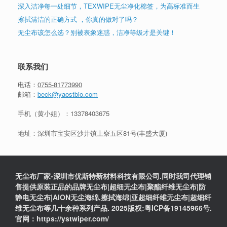
深入洁净每一处细节，TEXWIPE无尘净化棉签，为高标准而生
擦拭清洁的正确方式 ，你真的做对了吗？
无尘布该怎么选？别被表象迷惑，洁净等级才是关键！
联系我们
电话：
0755-81773990
邮箱：
beck@yaostbio.com
手机（黄小姐）：
13378403675
地址：深圳市宝安区沙井镇上寮五区81号(丰盛大厦)
无尘布厂家-深圳市优斯特新材料科技有限公司.同时我司代理销
售提供原装正品的品牌无尘布|超细无尘布|聚酯纤维无尘布|防
静电无尘布|AION无尘海绵,擦拭海绵|亚超细纤维无尘布|超细纤
维无尘布等几十余种系列产品. 2025版权:粤ICP备19145966号.
官网：https://ystwiper.com/