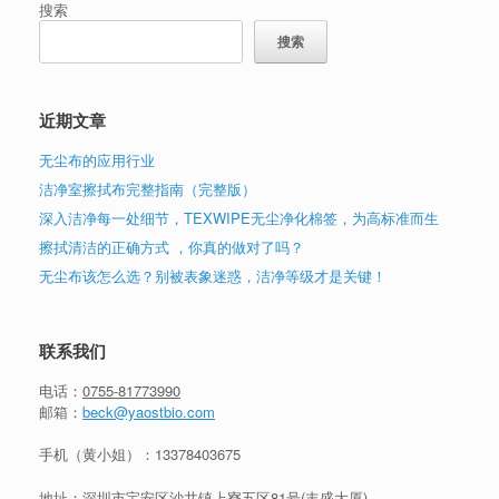
搜索
搜索
近期文章
无尘布的应用行业
洁净室擦拭布完整指南（完整版）
深入洁净每一处细节，TEXWIPE无尘净化棉签，为高标准而生
擦拭清洁的正确方式 ，你真的做对了吗？
无尘布该怎么选？别被表象迷惑，洁净等级才是关键！
联系我们
电话：
0755-81773990
邮箱：
beck@yaostbio.com
手机（黄小姐）：
13378403675
地址：深圳市宝安区沙井镇上寮五区81号(丰盛大厦)