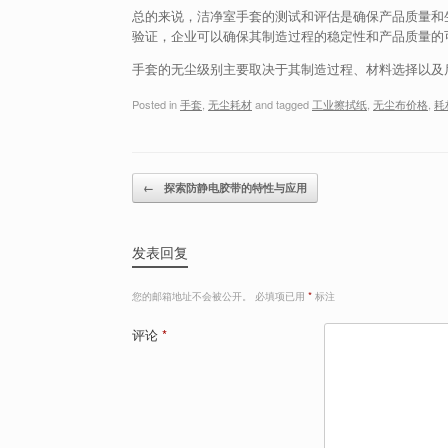
总的来说，洁净室手套的测试和评估是确保产品质量和
验证，企业可以确保其制造过程的稳定性和产品质量的
手套的无尘级别主要取决于其制造过程、材料选择以及
Posted in
手套
,
无尘耗材
and tagged
工业擦拭纸
,
无尘布价格
,
耗
Post navigation
←
探索防静电胶带的特性与应用
发表回复
您的邮箱地址不会被公开。
必填项已用
*
标注
评论
*