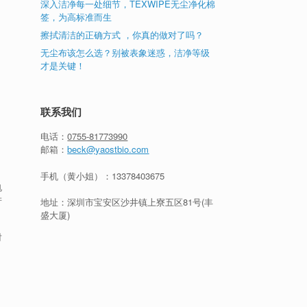
深入洁净每一处细节，TEXWIPE无尘净化棉
签，为高标准而生
擦拭清洁的正确方式 ，你真的做对了吗？
无尘布该怎么选？别被表象迷惑，洁净等级
才是关键！
联系我们
电话：
0755-81773990
邮箱：
beck@yaostbio.com
手机（黄小姐）：
13378403675
电
产
地址：深圳市宝安区沙井镇上寮五区81号(丰
盛大厦)
对