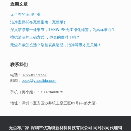
近期文章
无尘布的应用行业
洁净室擦拭布完整指南（完整版）
深入洁净每一处细节，TEXWIPE无尘净化棉签，为高标准而生
擦拭清洁的正确方式 ，你真的做对了吗？
无尘布该怎么选？别被表象迷惑，洁净等级才是关键！
联系我们
电话：
0755-81773990
邮箱：
beck@yaostbio.com
手机（黄小姐）：
13378403675
地址：深圳市宝安区沙井镇上寮五区81号(丰盛大厦)
无尘布厂家-深圳市优斯特新材料科技有限公司.同时我司代理销