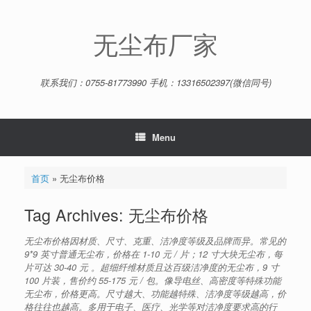
Skip
to
content
无尘布厂家
联系我们：0755-81773990 手机：13316502397(微信同号)
Menu
首页
»
无尘布价格
Tag Archives:
无尘布价格
无尘布价格因材质、尺寸、克重、洁净度等级及品牌而异。常见的
9*9 英寸普通无尘布，价格在 1-10 元 / 片；12 寸大块无尘布，每
片可达 30-40 元 。超细纤维材质且达百级洁净度的无尘布，9 寸
100 片装，售价约 55-175 元 / 包。像导电丝、高密度等特殊功能
无尘布，价格更高。尺寸越大、功能越特殊、洁净度等级越高，价
格往往也越高。多用于电子、医疗、光学等对洁净度要求高的行