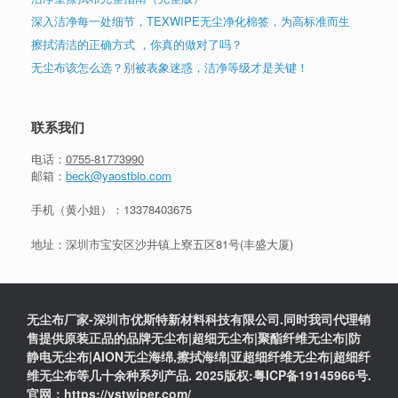
深入洁净每一处细节，TEXWIPE无尘净化棉签，为高标准而生
擦拭清洁的正确方式 ，你真的做对了吗？
无尘布该怎么选？别被表象迷惑，洁净等级才是关键！
联系我们
电话：
0755-81773990
邮箱：
beck@yaostbio.com
手机（黄小姐）：
13378403675
地址：深圳市宝安区沙井镇上寮五区81号(丰盛大厦)
无尘布厂家-深圳市优斯特新材料科技有限公司.同时我司代理销
售提供原装正品的品牌无尘布|超细无尘布|聚酯纤维无尘布|防
静电无尘布|AION无尘海绵,擦拭海绵|亚超细纤维无尘布|超细纤
维无尘布等几十余种系列产品. 2025版权:粤ICP备19145966号.
官网：https://ystwiper.com/