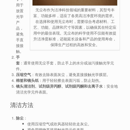
用于
无尘布作为洁净科技领域的重要材料，其型号丰
放置
富、功能多样，适应了各类高洁净度环境的需求。
光学
在选择和使用无尘布时，需要综合考虑材料、工
产
艺、功能、品牌和尺寸等因素，以确保其在特定应
品，
用中的最佳表现。无尘布的科学使用不仅能有效提
避免
升洁净度标准，还能延长设备和产品的使用寿命，
手直
保障生产过程的高效和安全。
接接
触。
手
套
：通常使用无尘手套，防止手上的水分或油污接触光学元
件。
压缩空气
：有效去除表面灰尘，避免直接接触光学膜层。
棉签和镜头纸
：用于轻轻擦去表面污垢，防止划伤。
镜头清洁剂、试剂级异丙醇、试剂级丙酮和去离子水
：安全地
清洁光学元件表面。
清洁方法
除尘
：
使用压缩空气或吹风器轻轻吹走灰尘。
避免用硬物直接接触光学元件表面。