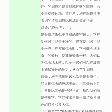
产生的划痕将是直线或轻微的凹痕，而
不是旋转运动。请注意，您在旧镜片中
看到的清洁划痕比损坏划痕多得多——
这会让您思考
．．．
镜头清洁纸似乎造成的伤害最大。它在
制作时可能是干净的，但在使用时可能
不干净。在擦拭镜头时，它可能会沾上
微小的砂粒，使其像砂纸一样。人们认
为镜头纸太软，以至于它们可以在玻璃
上施加额外的压力，从而产生划痕。
首先，您尝试用吹风机吹走镜头灰尘。
然后刷镜头的玻璃表面。用其钋放射性
元素刷比其他刷子好得多，所以我们总
是使用它。它们被出售用于清洁负片彩
色幻灯片和放大镜。
（引自第77-78页修订的相机维修基础培