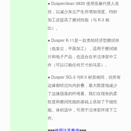
● Dusperclean 0830 使用亚麻代替人造
丝，以减少灰尘产生并增加强度。绉纱
加工还提高了擦拭性能（与 K-3 相
比）。
● Dusper K-11是一款类纸经济型擦拭布
（低发尘，平面加工），适用于擦拭镜
片和电子产品，也适合在半洁净室中工
作（可以订购任何尺寸的马苏）。
● Dusper SG-3 与K-3 材质相同，但所有
边缘都经过向内折叠，最大限度地减少
了边缘脱落的纤维量。我们在现有的柔
软度和擦拭性能的基础上添加了干绒性
能。体积适中，可用于洁净室环境下工
作。
■■■
使用注意事项
■■■