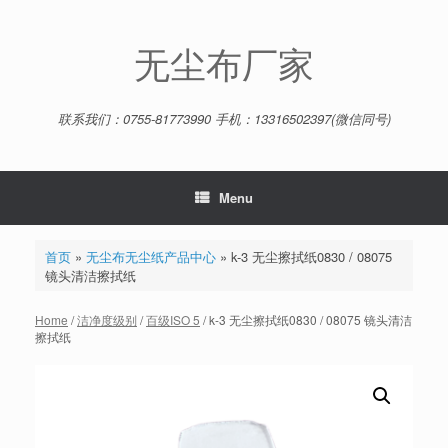
Skip
to
content
无尘布厂家
联系我们：0755-81773990 手机：13316502397(微信同号)
Menu
首页
»
无尘布无尘纸产品中心
»
k-3 无尘擦拭纸0830 / 08075
镜头清洁擦拭纸
Home
/
洁净度级别
/
百级ISO 5
/ k-3 无尘擦拭纸0830 / 08075 镜头清洁
擦拭纸