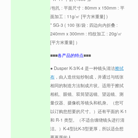
/包扎 : 平面尺寸 : 80mm x 150mm : 平
面加工 : 11g/㎡ [平方米重量] )
* SG-3 ( 100 张/袋 : 四边向内折叠 :
240mm x 300mm : 绉纹加工 : 20g/㎡
[平方米重量] ）
■■■
各产品的特点
■■■
● Dusper K-3/K-4 是一种镜头清洁
擦拭
布
，由人造丝短纱制成，并通过与纸张
相同的制造方法制成片状。适用于擦拭
相机、眼镜、双筒望远镜、望远镜、测
量仪器、摄像机等镜头和机身。（您可
以订购您想要的尺寸。）还有平面的 K-1
和 R-1 类型。（不适合缠绕镜头进行清
洁。）K-4型比K-3型更厚，所以适合想
要更厚的人。