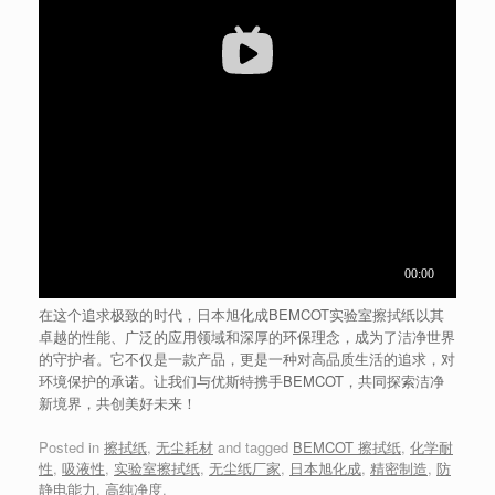
在这个追求极致的时代，日本旭化成BEMCOT实验室擦拭纸以其
卓越的性能、广泛的应用领域和深厚的环保理念，成为了洁净世界
的守护者。它不仅是一款产品，更是一种对高品质生活的追求，对
环境保护的承诺。让我们与优斯特携手BEMCOT，共同探索洁净
新境界，共创美好未来！
Posted in
擦拭纸
,
无尘耗材
and tagged
BEMCOT 擦拭纸
,
化学耐
性
,
吸液性
,
实验室擦拭纸
,
无尘纸厂家
,
日本旭化成
,
精密制造
,
防
静电能力
,
高纯净度
.