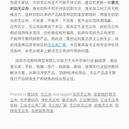
先跟大家说，冷切无尘布是不可能不掉尘的，建议您更换一块
激光
封边无尘布
，激光切割不同于传统切割方法，激光加工对工件无机
械压力，这样切割出来的产品精度和切割速度都很好，用激光切割
出的无尘布，不发黄，不散开，不变形，更不会出现掉屑现象。
总而言之，无尘布如果掉了灰尘，那肯定不是无尘布，好的无尘布
都必须用纯水清洗，但价格也相对偏高，如果你买的无尘布便宜，
不能用于擦拭精密产品。因此说，要想达到真正意义上的无尘，就
必须选择品质有保证的
无尘布厂家
，并且要具备无尘布专业净化清
洗条件。从而从根本上解决无尘布掉纤维的问题。
深圳市优斯特商贸有限公司致力于为半导体行业,触摸屏，液晶
显示器，手机，电脑，医疗，线路板，眼镜，玻璃等行业提供擦拭
解决方案，从事洁净室产品 、防静电净化用品，无尘产品及灭菌
医疗产品研发生产和销售的综合型企业。
Posted in
擦拭布
,
无尘布
and tagged
东莞无尘布
,
亚超细纤维无
尘布
,
光学擦拭布
,
净化无尘布
,
吸水抹布
,
工业擦拭纸
,
工业无尘布
价格
,
工业无尘布厂家
,
无尘纸厂家
,
无尘纸无尘布
,
超细无尘布
,
防
静电无尘布
,
高效能多用途
.