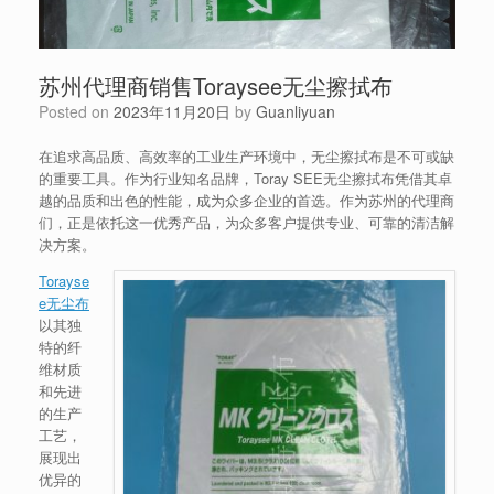
苏州代理商销售Toraysee无尘擦拭布
Posted on
2023年11月20日
by
Guanliyuan
在追求高品质、高效率的工业生产环境中，无尘擦拭布是不可或缺
的重要工具。作为行业知名品牌，Toray SEE无尘擦拭布凭借其卓
越的品质和出色的性能，成为众多企业的首选。作为苏州的代理商
们，正是依托这一优秀产品，为众多客户提供专业、可靠的清洁解
决方案。
Torayse
e无尘布
以其独
特的纤
维材质
和先进
的生产
工艺，
展现出
优异的