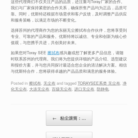
这些代理商们不仅关注产品的品质，还注重与Toray厂家的合作。
我们与厂家保持紧密的合作关系，确保所售产品均为正品，品质可
靠。同时，优斯特还根据市场需求和客户反馈，及时调整产品供应
和服务策略，以满足市场的不断变化。
选择苏州的代理商作为您的东丽无尘擦拭布合作伙伴，您将享受到
专业、可靠的产品和服务。优斯特将以诚信、专业和创新为核心价
值观，与您携手共进，共创美好未来。
如果您对Toray SEE
擦拭布
感兴趣或想了解更多产品信息，请随
时联系苏州的代理商。我们将为您提供详细的产品介绍、选型建议
和报价方案，并与您共同探讨最适合您企业的清洁解决方案。相信
与优斯特合作，您将获得卓越的产品品质和满意的服务体验。
Posted in
擦拭布
,
无尘布
and tagged
TORAYSEE系类 无尘布
,
净
化无尘布
,
大连无尘布
,
百级无尘布
,
进口无尘布
,
防静电
.
Post navigation
←
粘尘滚筒：…