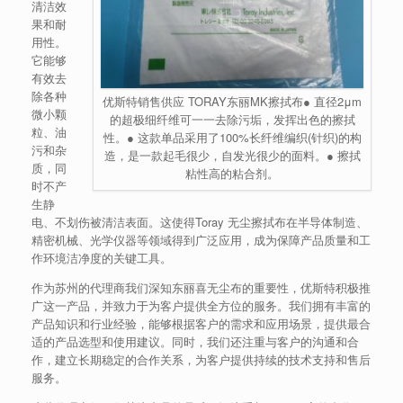
清洁效
果和耐
用性。
它能够
有效去
除各种
优斯特销售供应 TORAY东丽MK擦拭布● 直径2μm
微小颗
的超极细纤维可一一去除污垢，发挥出色的擦拭
粒、油
性。● 这款单品采用了100%长纤维编织(针织)的构
污和杂
造，是一款起毛很少，自发光很少的面料。● 擦拭
质，同
粘性高的粘合剂。
时不产
生静
电、不划伤被清洁表面。这使得Toray 无尘擦拭布在半导体制造、
精密机械、光学仪器等领域得到广泛应用，成为保障产品质量和工
作环境洁净度的关键工具。
作为苏州的代理商我们深知东丽喜无尘布的重要性，优斯特积极推
广这一产品，并致力于为客户提供全方位的服务。我们拥有丰富的
产品知识和行业经验，能够根据客户的需求和应用场景，提供最合
适的产品选型和使用建议。同时，我们还注重与客户的沟通和合
作，建立长期稳定的合作关系，为客户提供持续的技术支持和售后
服务。