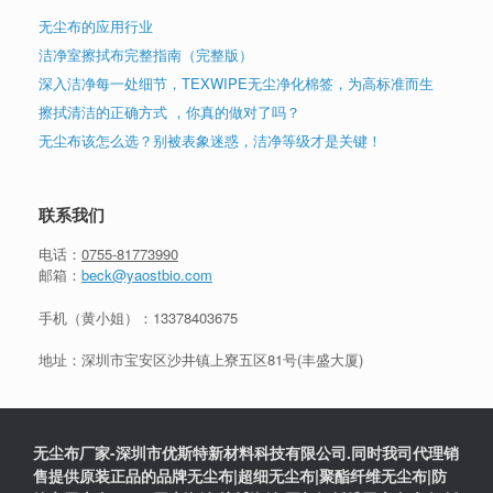
无尘布的应用行业
洁净室擦拭布完整指南（完整版）
深入洁净每一处细节，TEXWIPE无尘净化棉签，为高标准而生
擦拭清洁的正确方式 ，你真的做对了吗？
无尘布该怎么选？别被表象迷惑，洁净等级才是关键！
联系我们
电话：
0755-81773990
邮箱：
beck@yaostbio.com
手机（黄小姐）：
13378403675
地址：深圳市宝安区沙井镇上寮五区81号(丰盛大厦)
无尘布厂家-深圳市优斯特新材料科技有限公司.同时我司代理销
售提供原装正品的品牌无尘布|超细无尘布|聚酯纤维无尘布|防