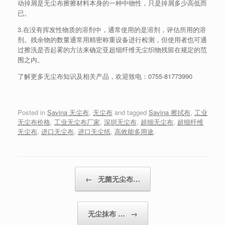
动掉屑是无尘布擦擦材料本身的一种中物性，只是掉屑多少高低而
已。
3.在没有挥发性物质的溶剂中，通常使用的是溶剂，评估所用的溶
剂。残余物的数量通常用精密称重设备进行检测，但使用者也可通
过擦洗是否起雾的方法来确定亚超细纤维无尘织物残留在规定的范
围之内。
了解更多无尘布知识及相关产品，欢迎致电：
0755-81773990
Posted in
Savina 无尘布
,
无尘布
and tagged
Savina 擦拭布
,
工业
无尘布价格
,
工业无尘布厂家
,
深圳无尘布
,
超细无尘布
,
超细纤维
无尘布
,
进口无尘布
,
进口无尘纸
,
高效能多用途
.
Post navigation
←
无菌无尘布…
无尘抹布 …
→