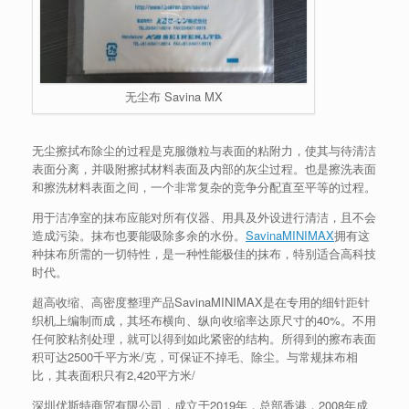
无尘布 Savina MX
无尘擦拭布除尘的过程是克服微粒与表面的粘附力，使其与待清洁
表面分离，并吸附擦拭材料表面及内部的灰尘过程。也是擦洗表面
和擦洗材料表面之间，一个非常复杂的竞争分配直至平等的过程。
用于洁净室的抹布应能对所有仪器、用具及外设进行清洁，且不会
造成污染。抹布也要能吸除多余的水份。
SavinaMINIMAX
拥有这
种抹布所需的一切特性，是一种性能极佳的抹布，特别适合高科技
时代。
超高收缩、高密度整理产品SavinaMINIMAX是在专用的细针距针
织机上编制而成，其坯布横向、纵向收缩率达原尺寸的40%。不用
任何胶粘剂处理，就可以得到如此紧密的结构。所得到的擦布表面
积可达2500千平方米/克，可保证不掉毛、除尘。与常规抹布相
比，其表面积只有2,420平方米/
深圳优斯特商贸有限公司，成立于2019年，总部香港，2008年成