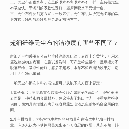
二、无尘布的吸水率，这里的吸水率和吸水率不一样，主要指无尘
布吸速快。干擦剂的吸收性要好，湿摩擦吸水率要慢一点。
三、无尘布料及裁剪方式，一般来讲，无尘布织法决定无尘布的裁
剪方式，纬相与经纬相控力决定擦洗方向。
超细纤维无尘布的洁净度有哪些不同了？
超细无尘布采用百分百的连续涤纶双织法，表面十分柔软，可用来
擦洗敏感物的表面，在尝试擦洗时，可产生粉尘量小，且摩擦力不
脱落纤维，吸液性能好，擦后不起雾，水印不留痕清洁效果好，适
用于无尘净化车间。
一般无尘布擦洗材料的清洁度可以从以下几方面来界定：
1.离子析出：主要检查金属离子和非金属离子的高活性。假如擦洗
表面是一种精密的金属材料，建议将离子析出作为一项重要的检测
项目，因为具有活性的离子很容易通过电池反应破坏精密金属的表
面。
2.粉尘排放量，包括空气中的粉尘释放量和在液体中的粉尘排放
量。许多人认为抖动掉屑是无尘布不可容忍的问题，其实不然，抖