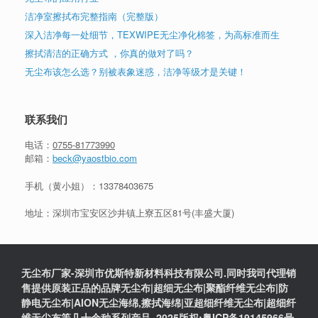
洁净室擦拭布完整指南（完整版）
深入洁净每一处细节，TEXWIPE无尘净化棉签，为高标准而生
擦拭清洁的正确方式 ，你真的做对了吗？
无尘布该怎么选？别被表象迷惑，洁净等级才是关键！
联系我们
电话：
0755-81773990
邮箱：
beck@yaostbio.com
手机（黄小姐）：
13378403675
地址：深圳市宝安区沙井镇上寮五区81号(丰盛大厦)
无尘布厂家-深圳市优斯特新材料科技有限公司.同时我司代理销
售提供原装正品的品牌无尘布|超细无尘布|聚酯纤维无尘布|防
静电无尘布|AION无尘海绵,擦拭海绵|亚超细纤维无尘布|超细纤
维无尘布等几十余种系列产品. 2025版权:粤ICP备19145966号.