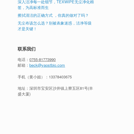
深入洁净每一处细节，TEXWIPE无尘净化棉
签，为高标准而生
擦拭清洁的正确方式 ，你真的做对了吗？
无尘布该怎么选？别被表象迷惑，洁净等级
才是关键！
联系我们
电话：
0755-81773990
邮箱：
beck@yaostbio.com
手机（黄小姐）：
13378403675
地址：深圳市宝安区沙井镇上寮五区81号(丰
盛大厦)