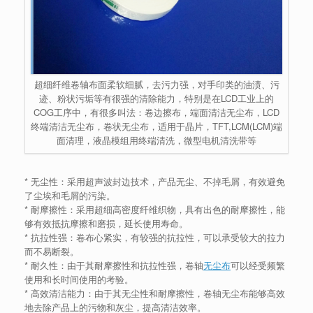
超细纤维卷轴布面柔软细腻，去污力强，对手印类的油渍、污
迹、粉状污垢等有很强的清除能力，特别是在LCD工业上的
COG工序中，有很多叫法：卷边擦布，端面清洁无尘布，LCD
终端清洁无尘布，卷状无尘布，适用于晶片，TFT,LCM(LCM)端
面清理，液晶模组用终端清洗，微型电机清洗带等
* 无尘性：采用超声波封边技术，产品无尘、不掉毛屑，有效避免
了尘埃和毛屑的污染。
* 耐摩擦性：采用超细高密度纤维织物，具有出色的耐摩擦性，能
够有效抵抗摩擦和磨损，延长使用寿命。
* 抗拉性强：卷布心紧实，有较强的抗拉性，可以承受较大的拉力
而不易断裂。
* 耐久性：由于其耐摩擦性和抗拉性强，卷轴
无尘布
可以经受频繁
使用和长时间使用的考验。
* 高效清洁能力：由于其无尘性和耐摩擦性，卷轴无尘布能够高效
地去除产品上的污物和灰尘，提高清洁效率。