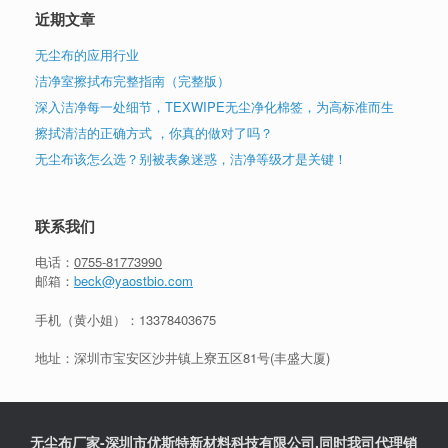
近期文章
无尘布的应用行业
洁净室擦拭布完整指南（完整版）
深入洁净每一处细节，TEXWIPE无尘净化棉签，为高标准而生
擦拭清洁的正确方式 ，你真的做对了吗？
无尘布该怎么选？别被表象迷惑，洁净等级才是关键！
联系我们
电话：
0755-81773990
邮箱：
beck@yaostbio.com
手机（黄小姐）：
13378403675
地址：深圳市宝安区沙井镇上寮五区81号(丰盛大厦)
无尘布厂家-深圳市优斯特新材料科技有限公司.同时我司代理销