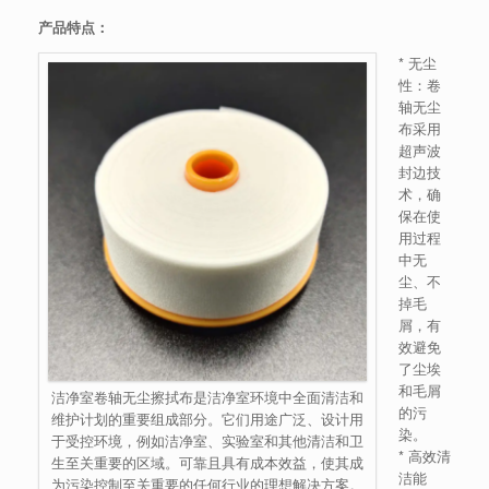
产品特点：
* 无尘
性：卷
轴无尘
布采用
超声波
封边技
术，确
保在使
用过程
中无
尘、不
掉毛
屑，有
效避免
了尘埃
和毛屑
洁净室卷轴无尘擦拭布是洁净室环境中全面清洁和
的污
维护计划的重要组成部分。它们用途广泛、设计用
染。
于受控环境，例如洁净室、实验室和其他清洁和卫
* 高效清
生至关重要的区域。可靠且具有成本效益，使其成
洁能
为污染控制至关重要的任何行业的理想解决方案。