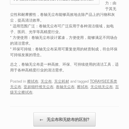
力：由
于其无
尘性和耐摩擦性，卷轴无尘布能够高效地去除产品上的污物和灰
尘，提高清洁效率。
* 适用范围广泛：卷轴无尘布可广泛应用于各种清洁领域，如电
子、医药、光学等高精度行业。
* 方便使用：卷轴无尘布设计紧凑，方便使用，能够满足不同场合
的清洁需求。
* 环保可持续：卷轴无尘布采用可重复使用的材质制成，符合环保
可持续发展的理念。
总之，卷轴无尘布是一种高效、环保、可持续使用的清洁工具，适
用于各种高精度行业的清洁需求。
Posted in
擦拭布
,
无尘布
,
无尘耗材
and tagged
TORAYSEE系类
无尘布
,
亚超细纤维无尘布
,
卷轴无尘布
,
擦拭布
,
无尘纸无尘布
,
百
级无尘擦拭布
.
Post navigation
←
无尘布和无纺布的区别?