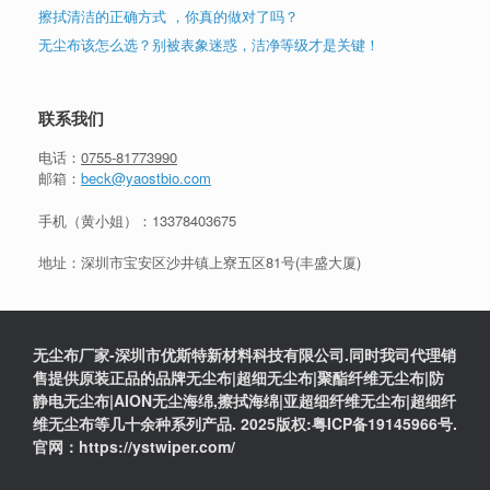
擦拭清洁的正确方式 ，你真的做对了吗？
无尘布该怎么选？别被表象迷惑，洁净等级才是关键！
联系我们
电话：
0755-81773990
邮箱：
beck@yaostbio.com
手机（黄小姐）：
13378403675
地址：深圳市宝安区沙井镇上寮五区81号(丰盛大厦)
无尘布厂家-深圳市优斯特新材料科技有限公司.同时我司代理销
售提供原装正品的品牌无尘布|超细无尘布|聚酯纤维无尘布|防
静电无尘布|AION无尘海绵,擦拭海绵|亚超细纤维无尘布|超细纤
维无尘布等几十余种系列产品. 2025版权:粤ICP备19145966号.
官网：https://ystwiper.com/