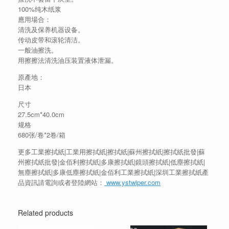
100%纯木纸浆
應用場合：
清洗及保养机器设备。
传动皮带和滚轮清洁。
一般油擦洗。
用擦擦法清洗油压装置液体泄漏。
原產地：
日本
尺寸
27.5cm*40.0cm
规格
680张/卷*2卷/箱
更多工業擦拭紙|工業用擦拭紙|擦拭紙|蘇州擦拭紙|擦拭紙批發|蘇
州擦拭紙批發|金佰利擦拭紙|多康擦拭紙|鏡頭擦拭紙|低塵擦拭紙|
無塵擦拭紙|多康低塵擦拭紙|金佰利工業擦拭紙|深圳工業擦拭紙產
品資訊請電詢或者登陸網站：
www.ystwiper.com
Related products