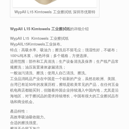
WypAll L15 Kimtowels 工业擦拭纸 深圳市优斯特
WypAll L15 Kimtowels 工业擦拭纸
的详细介绍
WypAll L15 Kimtowels 工业擦拭纸
WypAllL15Kimtowels工业抹布。
特点：高吸水率、吸油力；擦洗后不留毛尘；强湿性好，不破布；
100%纯木浆，绿色环保；多个规格，方便选择。
适用范围：部件和工具清洗；生产设备清洗及保养；生产线产品常
规擦洗；油压装置液体渗漏清洗；
一般油污清洗、擦洗；使用人自己清洗、擦洗。
工业品消耗品产业在中国是一个崭新的产业，虽然在欧洲、美国、
台湾已有近50年的发展历程，擦纸是欧美常见的产品，在任何五金
机电商店都能买到，但随着外国企业持续涌入中国内地，尤其是沿
海地区，对于擦拭品的需求持续增长，中国有很大的工业擦拭品市
场和商业机会。
產品特性：
高效率吸油吸收能力。
合适的擦洗强度。
擦洗不会留下灰尘。