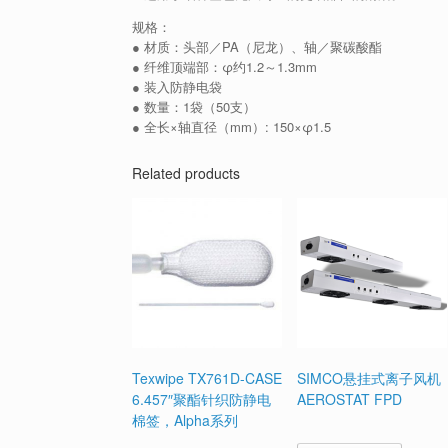
规格：
● 材质：头部／PA（尼龙）、轴／聚碳酸酯
● 纤维顶端部：φ约1.2～1.3mm
● 装入防静电袋
● 数量：1袋（50支）
● 全长×轴直径（mm）: 150×φ1.5
Related products
Texwipe TX761D-CASE
SIMCO悬挂式离子风机
6.457″聚酯针织防静电
AEROSTAT FPD
棉签，Alpha系列