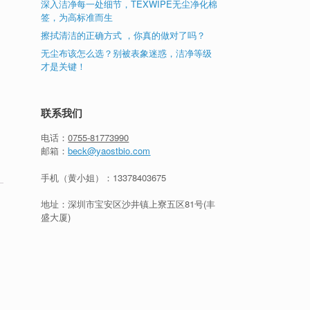
深入洁净每一处细节，TEXWIPE无尘净化棉
签，为高标准而生
擦拭清洁的正确方式 ，你真的做对了吗？
无尘布该怎么选？别被表象迷惑，洁净等级
才是关键！
联系我们
电话：
0755-81773990
邮箱：
beck@yaostbio.com
手机（黄小姐）：
13378403675
地址：深圳市宝安区沙井镇上寮五区81号(丰
盛大厦)