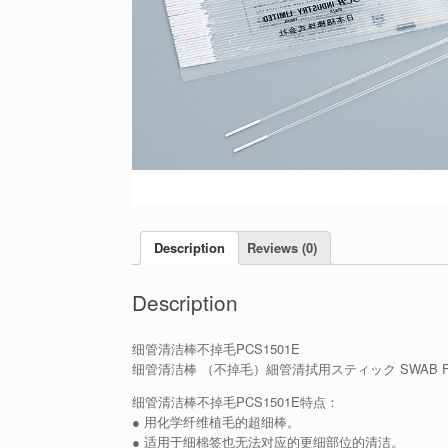
Description
Reviews (0)
Description
细管清洁棒不掉毛PCS1501E
细管清洁棒 （不掉毛）細管清拭用スティック SWAB FO
细管清洁棒不掉毛PCS1501E特点：
● 用化学纤维植毛的超细棒。
● 适用于细棉签也无法对应的更细部位的清洁。