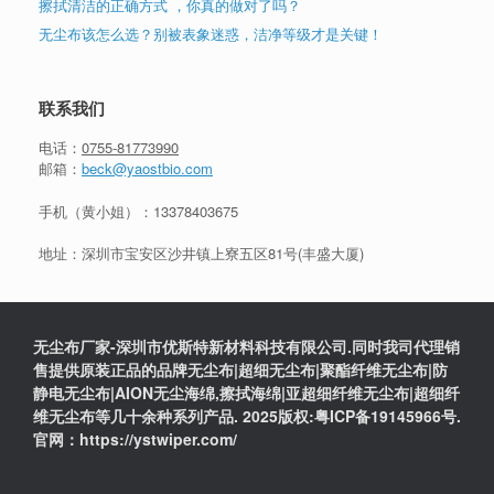
擦拭清洁的正确方式 ，你真的做对了吗？
无尘布该怎么选？别被表象迷惑，洁净等级才是关键！
联系我们
电话：
0755-81773990
邮箱：
beck@yaostbio.com
手机（黄小姐）：
13378403675
地址：深圳市宝安区沙井镇上寮五区81号(丰盛大厦)
无尘布厂家-深圳市优斯特新材料科技有限公司.同时我司代理销
售提供原装正品的品牌无尘布|超细无尘布|聚酯纤维无尘布|防
静电无尘布|AION无尘海绵,擦拭海绵|亚超细纤维无尘布|超细纤
维无尘布等几十余种系列产品. 2025版权:粤ICP备19145966号.
官网：https://ystwiper.com/