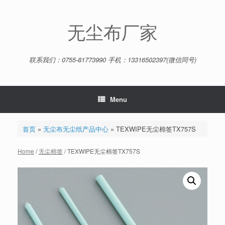
Skip
to
content
无尘布厂家
联系我们：0755-81773990 手机：13316502397(微信同号)
Menu
首页
»
无尘布无尘纸产品中心
»
TEXWIPE无尘棉签TX757S
Home
/
无尘棉签
/ TEXWIPE无尘棉签TX757S