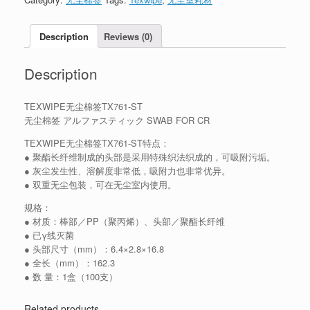
Description
Reviews (0)
Description
TEXWIPE无尘棉签TX761-ST
无尘棉签 アルファスティック SWAB FOR CR
TEXWIPE无尘棉签TX761-ST特点：
● 聚酯长纤维制成的头部是采用特殊织法织成的，可吸附污垢。
● 灰尘发生性、溶解度非常低，吸附力也非常优异。
● 双重无尘包装，可在无尘室内使用。
规格：
● 材质：棒部／PP（聚丙烯）、头部／聚酯长纤维
● 已γ线灭菌
● 头部尺寸（mm）：6.4×2.8×16.8
● 全长（mm）：162.3
● 数 量：1盒（100支）
Related products