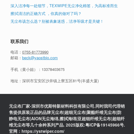
深入洁净每一处细节，TEXWIPE无尘净化棉签，为高标准而生
擦拭清洁的正确方式 ，你真的做对了吗？
无尘布该怎么选？别被表象迷惑，洁净等级才是关键！
联系我们
电话：
0755-81773990
邮箱：
beck@yaostbio.com
手机（黄小姐）：
13378403675
地址：深圳市宝安区沙井镇上寮五区81号(丰盛大厦)
无尘布厂家-深圳市优斯特新材料科技有限公司.同时我司代理销
售提供原装正品的品牌无尘布|超细无尘布|聚酯纤维无尘布|防
静电无尘布|AION无尘海绵,擦拭海绵|亚超细纤维无尘布|超细纤
维无尘布等几十余种系列产品. 2025版权:粤ICP备19145966号.
官网：https://ystwiper.com/