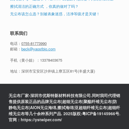
擦拭清洁的正确方式 ，你真的做对了吗？
无尘布该怎么选？别被表象迷惑，洁净等级才是关键！
联系我们
电话：
0755-81773990
邮箱：
beck@yaostbio.com
手机（黄小姐）：
13378403675
地址：深圳市宝安区沙井镇上寮五区81号(丰盛大厦)
无尘布厂家-深圳市优斯特新材料科技有限公司.同时我司代理销
售提供原装正品的品牌无尘布|超细无尘布|聚酯纤维无尘布|防
静电无尘布|AION无尘海绵,擦拭海绵|亚超细纤维无尘布|超细纤
维无尘布等几十余种系列产品. 2025版权:粤ICP备19145966号.
官网：https://ystwiper.com/