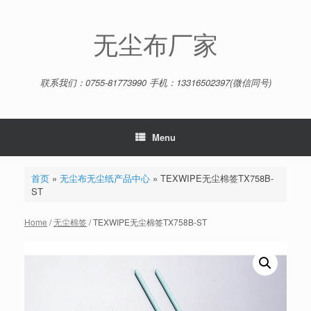
Skip
to
content
无尘布厂家
联系我们：0755-81773990 手机：13316502397(微信同号)
Menu
首页
»
无尘布无尘纸产品中心
»
TEXWIPE无尘棉签TX758B-
ST
Home
/
无尘棉签
/ TEXWIPE无尘棉签TX758B-ST