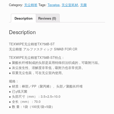
Category:
无尘棉签
Tags:
Texwipe
,
无尘室耗材
,
无菌
Description
Reviews (0)
Description
TEXWIPE无尘棉签TX758B-ST
无尘棉签 アルファスティック SWAB FOR CR
TEXWIPE无尘棉签TX758B-ST特点：
● 聚酯长纤维制成的头部是采用特殊织法织成的，可吸附污垢。
● 灰尘发生性、溶解度非常低，吸附力也非常优异。
● 双重无尘包装，可在无尘室内使用。
规格：
● 材质：棒部／PP（聚丙烯）、头部／聚酯长纤维
● 已γ线灭菌
● 头部尺寸（mm）：3.5×2.5×10.0
● 全长（mm）：70.0
● 数 量：1袋（100支/袋×5袋）