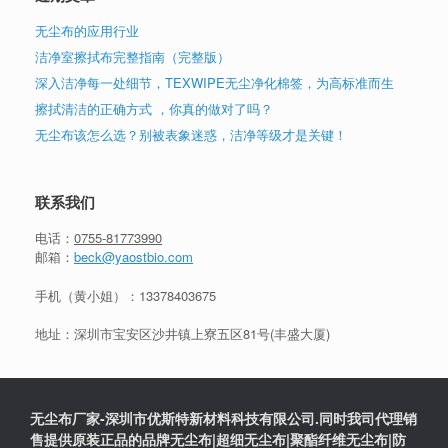
无尘布的应用行业
洁净室擦拭布完整指南（完整版）
深入洁净每一处细节，TEXWIPE无尘净化棉签，为高标准而生
擦拭清洁的正确方式 ，你真的做对了吗？
无尘布该怎么选？别被表象迷惑，洁净等级才是关键！
联系我们
电话：
0755-81773990
邮箱：
beck@yaostbio.com
手机（黄小姐）：
13378403675
地址：深圳市宝安区沙井镇上寮五区81号(丰盛大厦)
无尘布厂家-深圳市优斯特新材料科技有限公司.同时我司代理销
售提供原装正品的品牌无尘布|超细无尘布|聚酯纤维无尘布|防