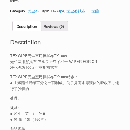
Category:
无尘布
Tags:
Texwipe
,
无尘擦拭布
,
非无菌
Description
Reviews (0)
Description
TEXWIPE无尘室用擦拭布TX1009
无尘室用擦拭布 アルファワイパー WIPER FOR CR
净化等级100无尘室用擦拭布
TEXWIPE无尘室用擦拭布TX1009特点：
● 由聚酯长纤维百分之一百制成。为了提高水等液体的吸收率，进
行了独特的
处理。
规格:
● 尺寸（英寸）: 9×9
● 数 量: 1袋（150片）
包装规格: