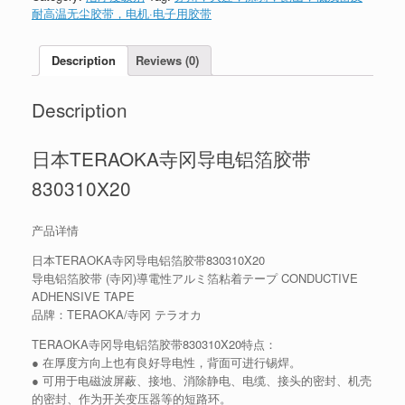
耐高温无尘胶带，电机·电子用胶带
Description
Reviews (0)
Description
日本TERAOKA寺冈导电铝箔胶带
830310X20
产品详情
日本TERAOKA寺冈导电铝箔胶带830310X20
导电铝箔胶带 (寺冈)導電性アルミ箔粘着テープ CONDUCTIVE
ADHENSIVE TAPE
品牌：TERAOKA/寺冈 テラオカ
TERAOKA寺冈导电铝箔胶带830310X20特点：
● 在厚度方向上也有良好导电性，背面可进行锡焊。
● 可用于电磁波屏蔽、接地、消除静电、电缆、接头的密封、机壳
的密封、作为开关变压器等的短路环。