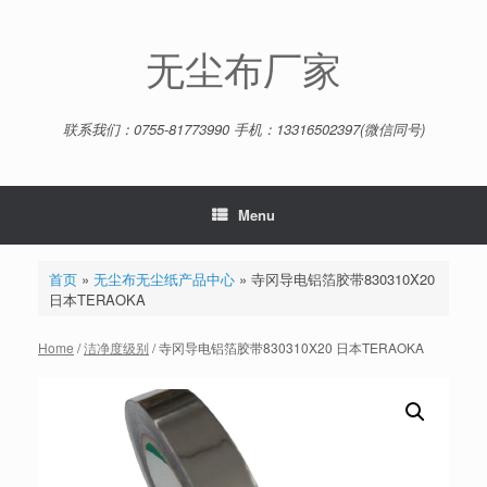
Skip
to
content
无尘布厂家
联系我们：0755-81773990 手机：13316502397(微信同号)
Menu
首页
»
无尘布无尘纸产品中心
»
寺冈导电铝箔胶带830310X20
日本TERAOKA
Home
/
洁净度级别
/ 寺冈导电铝箔胶带830310X20 日本TERAOKA