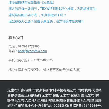
洁净室擦拭布完整指南（完整版）
深入洁净每一处细节，TEXWIPE无尘净化棉签，为高标准而生
擦拭清洁的正确方式 ，你真的做对了吗？
无尘布该怎么选？别被表象迷惑，洁净等级才是关键！
联系我们
电话：
0755-81773990
邮箱：
beck@yaostbio.com
手机（黄小姐）：
13378403675
地址：深圳市宝安区沙井镇上寮五区81号(丰盛大厦)
无尘布厂家-深圳市优斯特新材料科技有限公司.同时我司代理销
售提供原装正品的品牌无尘布|超细无尘布|聚酯纤维无尘布|防
静电无尘布|AION无尘海绵,擦拭海绵|亚超细纤维无尘布|超细纤
维无尘布等几十余种系列产品. 2025版权:粤ICP备19145966号.