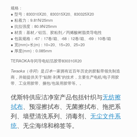
规格：
● 型号：830310X20、830315X20、830325X20
● 粘着力：9.81N/25mm
● 抗拉强度：80.9N/25mm
● 材质：基材／铝箔、胶粘剂／丙烯酸树脂类导电性
● 包装规格：-67：17卷/箱、-68：12卷/箱、-69：10卷/箱
● 宽(mm)×长(m)：10×20、15×20、25×20
● 厚度(mm)：0.085mm
TERAOKA寺冈导电铝箔胶带830310X20
Teraoka
（
寺冈
）是
日本
一家拥有近百年历史的胶黏带领先制造
商，并能提供关于“贴附·剥离”的技术，主要生产电机/电子用胶
带、工业用胶带、捆包/包装用胶带等。。
优斯特供应洁净室产品包括针织与
无纺擦
拭布
、预湿擦拭布、无菌擦拭布、拖把系
列、墙壁清洗系列、消毒剂、
无尘文件系
统
、无尘海绵和棉签等。