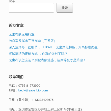
搜索
搜索
近期文章
无尘布的应用行业
洁净室擦拭布完整指南（完整版）
深入洁净每一处细节，TEXWIPE无尘净化棉签，为高标准而生
擦拭清洁的正确方式 ，你真的做对了吗？
无尘布该怎么选？别被表象迷惑，洁净等级才是关键！
联系我们
电话：
0755-81773990
邮箱：
beck@yaostbio.com
手机（黄小姐）：
13378403675
地址：深圳市宝安区沙井镇上寮五区81号(丰盛大厦)