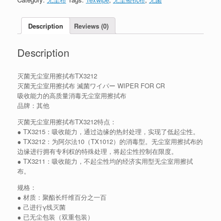
Description
Reviews (0)
Description
灭菌无尘室用擦拭布TX3212
灭菌无尘室用擦拭布 滅菌ワイパー WIPER FOR CR
吸收能力的高质量消毒无尘室用擦拭布
品牌：其他
灭菌无尘室用擦拭布TX3212特点：
● TX3215：吸收能力，通过边缘的热封处理，实现了低起尘性。
● TX3212：为阿尔法10（TX1012）的消毒型。无尘室用擦拭布的
边缘进行拥有专利权的特殊处理，将起尘性控制在限度。
● TX3211：吸收能力，不起尘性均的经济实用型无尘室用擦拭
布。
规格：
● 材质：聚酯长纤维百分之一百
● 己进行γ线灭菌
● 已无尘包装（双重包装）