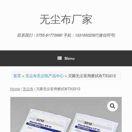
Skip
to
content
无尘布厂家
联系我们：0755-81773990 手机：13316502397(微信同号)
Menu
首页
»
无尘布无尘纸产品中心
»
灭菌无尘室用擦拭布TX3212
Home
/
无尘布
/ 灭菌无尘室用擦拭布TX3212