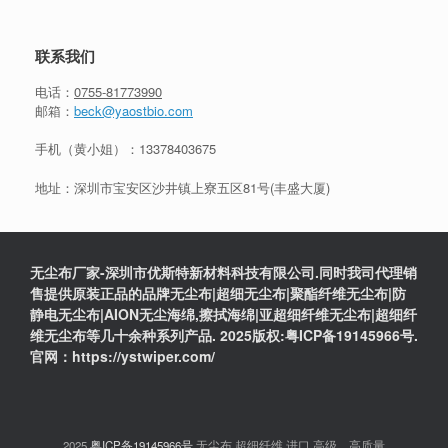
联系我们
电话：
0755-81773990
邮箱：
beck@yaostbio.com
手机（黄小姐）：
13378403675
地址：深圳市宝安区沙井镇上寮五区81号(丰盛大厦)
无尘布厂家-深圳市优斯特新材料科技有限公司.同时我司代理销
售提供原装正品的品牌无尘布|超细无尘布|聚酯纤维无尘布|防
静电无尘布|AION无尘海绵,擦拭海绵|亚超细纤维无尘布|超细纤
维无尘布等几十余种系列产品. 2025版权:粤ICP备19145966号.
官网：https://ystwiper.com/
2025
粤ICP备19145966号
无尘布,超细纤维,进口,高级，高质量