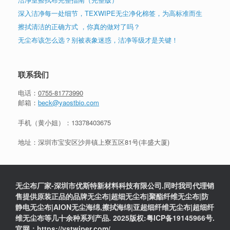
深入洁净每一处细节，TEXWIPE无尘净化棉签，为高标准而生
擦拭清洁的正确方式 ，你真的做对了吗？
无尘布该怎么选？别被表象迷惑，洁净等级才是关键！
联系我们
电话：
0755-81773990
邮箱：
beck@yaostbio.com
手机（黄小姐）：
13378403675
地址：深圳市宝安区沙井镇上寮五区81号(丰盛大厦)
无尘布厂家-深圳市优斯特新材料科技有限公司.同时我司代理销
售提供原装正品的品牌无尘布|超细无尘布|聚酯纤维无尘布|防
静电无尘布|AION无尘海绵,擦拭海绵|亚超细纤维无尘布|超细纤
维无尘布等几十余种系列产品. 2025版权:粤ICP备19145966号.
官网：https://ystwiper.com/