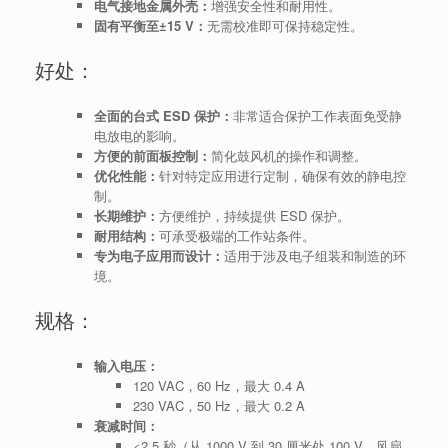
电气接地金属外壳：
增强安全性和耐用性。
固有平衡至±15 V：
无需校准即可保持稳定性。
好处：
全面的台式 ESD 保护：
非常适合保护工作表面免受静
电放电的影响。
方便的前面板控制：
简化鼓风机的操作和调整。
优化性能：
针对特定应用进行定制，确保有效的静电控
制。
长期维护：
方便维护，持续提供 ESD 保护。
耐用结构：
可承受极端的工作站条件。
专为电子应用而设计：
适用于涉及电子组装和制造的环
境。
规格：
输入电压：
120 VAC，60 Hz，最大 0.4 A
230 VAC，50 Hz，最大 0.2 A
衰减时间：
<2.5 秒（从 1000 V 到 30 厘米处 100 V，风扇