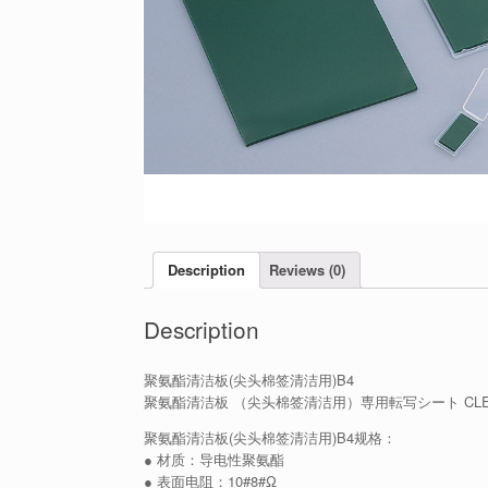
Description
Reviews (0)
Description
聚氨酯清洁板(尖头棉签清洁用)B4
聚氨酯清洁板 （尖头棉签清洁用）専用転写シート CLE
聚氨酯清洁板(尖头棉签清洁用)B4规格：
● 材质：导电性聚氨酯
● 表面电阻：10#8#Ω