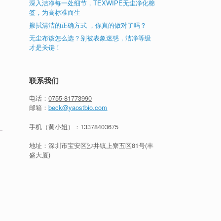
深入洁净每一处细节，TEXWIPE无尘净化棉
签，为高标准而生
擦拭清洁的正确方式 ，你真的做对了吗？
无尘布该怎么选？别被表象迷惑，洁净等级
才是关键！
联系我们
电话：
0755-81773990
邮箱：
beck@yaostbio.com
手机（黄小姐）：
13378403675
地址：深圳市宝安区沙井镇上寮五区81号(丰
盛大厦)