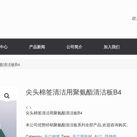
联
中心
产品新闻
公司简介
加入我们
酯清洁板B4
尖头棉签清洁用聚氨酯清洁板B4
< >
尖头棉签清洁用聚氨酯清洁板B4
本公司优势经销聚氨酯清洁板系列全部产品,欢迎咨询购买。
Category:
无尘棉签
Tags:
无尘室耗材
,
粘尘
,
防静电