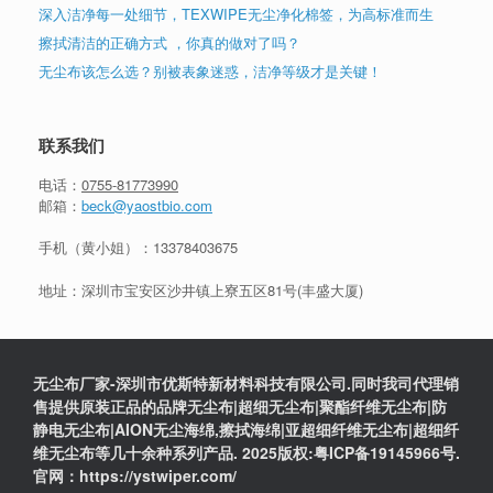
深入洁净每一处细节，TEXWIPE无尘净化棉签，为高标准而生
擦拭清洁的正确方式 ，你真的做对了吗？
无尘布该怎么选？别被表象迷惑，洁净等级才是关键！
联系我们
电话：
0755-81773990
邮箱：
beck@yaostbio.com
手机（黄小姐）：
13378403675
地址：深圳市宝安区沙井镇上寮五区81号(丰盛大厦)
无尘布厂家-深圳市优斯特新材料科技有限公司.同时我司代理销
售提供原装正品的品牌无尘布|超细无尘布|聚酯纤维无尘布|防
静电无尘布|AION无尘海绵,擦拭海绵|亚超细纤维无尘布|超细纤
维无尘布等几十余种系列产品. 2025版权:粤ICP备19145966号.
官网：https://ystwiper.com/