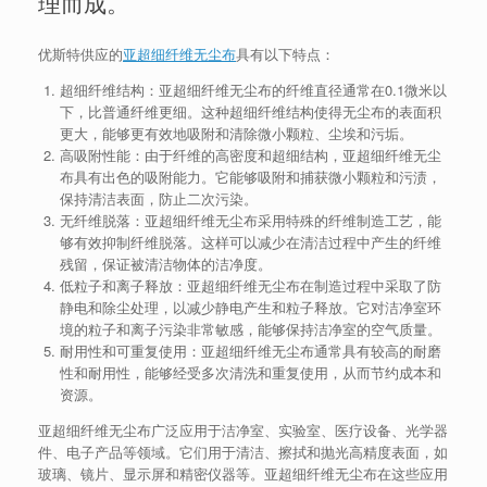
理而成。
优斯特供应的
亚超细纤维无尘布
具有以下特点：
超细纤维结构：亚超细纤维无尘布的纤维直径通常在0.1微米以
下，比普通纤维更细。这种超细纤维结构使得无尘布的表面积
更大，能够更有效地吸附和清除微小颗粒、尘埃和污垢。
高吸附性能：由于纤维的高密度和超细结构，亚超细纤维无尘
布具有出色的吸附能力。它能够吸附和捕获微小颗粒和污渍，
保持清洁表面，防止二次污染。
无纤维脱落：亚超细纤维无尘布采用特殊的纤维制造工艺，能
够有效抑制纤维脱落。这样可以减少在清洁过程中产生的纤维
残留，保证被清洁物体的洁净度。
低粒子和离子释放：亚超细纤维无尘布在制造过程中采取了防
静电和除尘处理，以减少静电产生和粒子释放。它对洁净室环
境的粒子和离子污染非常敏感，能够保持洁净室的空气质量。
耐用性和可重复使用：亚超细纤维无尘布通常具有较高的耐磨
性和耐用性，能够经受多次清洗和重复使用，从而节约成本和
资源。
亚超细纤维无尘布广泛应用于洁净室、实验室、医疗设备、光学器
件、电子产品等领域。它们用于清洁、擦拭和抛光高精度表面，如
玻璃、镜片、显示屏和精密仪器等。亚超细纤维无尘布在这些应用