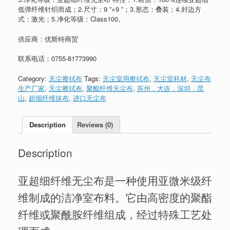
低弹纤维针织而成；2.尺寸：9 ”×9 ”；3.形态：叠装；4.封边方
式：激光；5.净化等级：Class100。
供应商：优斯特商贸
联系电话：
0755-81773990
Category:
无尘擦拭布
Tags:
无尘室用擦拭布
,
无尘室耗材
,
无尘布
生产厂家
,
无尘擦拭布
,
聚酯纤维无尘布
,
苏州，大连，深圳，昆
山
,
超细纤维抹布
,
进口无尘布
Description
Reviews (0)
Description
亚超细纤维无尘布是一种使用亚微米级纤
维制成的洁净室布料。它由高密度的聚酯
纤维或聚酰胺纤维组成，经过特殊工艺处