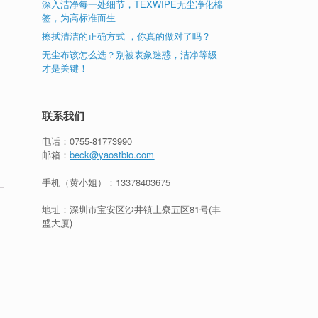
深入洁净每一处细节，TEXWIPE无尘净化棉
签，为高标准而生
擦拭清洁的正确方式 ，你真的做对了吗？
无尘布该怎么选？别被表象迷惑，洁净等级
才是关键！
联系我们
电话：
0755-81773990
邮箱：
beck@yaostbio.com
手机（黄小姐）：
13378403675
地址：深圳市宝安区沙井镇上寮五区81号(丰
盛大厦)