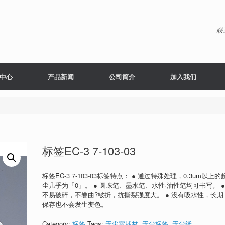
联
中心
产品新闻
公司简介
加入我们
标签EC-3 7-103-03
标签EC-3 7-103-03标签特点： ● 通过特殊处理，0.3um以上的
尘几乎为「0」。 ● 圆珠笔、墨水笔、水性·油性笔均可书写。 
不易破碎，不卷曲?皱折，抗撕裂强度大。 ● 没有吸水性，长期
保存也不会发生变色。
Category:
标签
Tags:
无尘室耗材
,
无尘标签
,
无尘纸