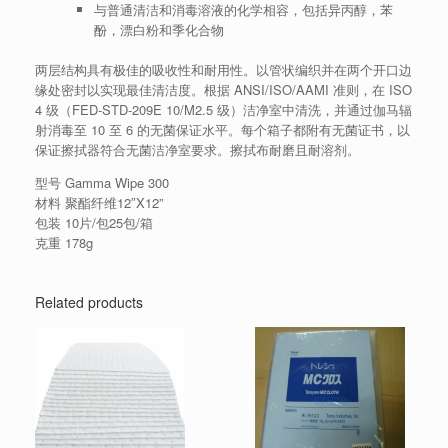
与普通清洁和消毒溶液的化学相容，包括异丙醇，苯
酚，漂白粉和季化合物
两层结构具有极佳的吸收性和耐用性。以管状编织并在两个开口边
缘处密封以实现最佳清洁度。根据 ANSI/ISO/AAMI 准则，在 ISO
4 级（FED-STD-209E 10/M2.5 级）洁净室中清洗，并通过伽马辐
射消毒至 10 至 6 的无菌保证水平。每个箱子都附有无菌证书，以
保证擦拭器符合无菌洁净室要求。擦拭布耐磨且耐溶剂。
型号 Gamma Wipe 300
材料 聚酯纤维12″X12”
包装 10片/包25包/箱
克重 178g
Related products