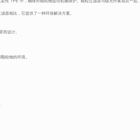
装在柔性 TPE 中，确保对颗粒物提供机械保护。颗粒过滤器与碳元件集成在一起
过滤器相比，它提供了一种环保解决方案。
半面罩而设计。
和颗粒物的环境。
。
容。