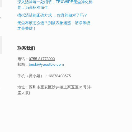
深入洁净每一处细节，TEXWIPE无尘净化棉
签，为高标准而生
擦拭清洁的正确方式 ，你真的做对了吗？
具
无尘布该怎么选？别被表象迷惑，洁净等级
才是关键！
联系我们
电话：
0755-81773990
邮箱：
beck@yaostbio.com
手机（黄小姐）：
13378403675
地址：深圳市宝安区沙井镇上寮五区81号(丰
盛大厦)