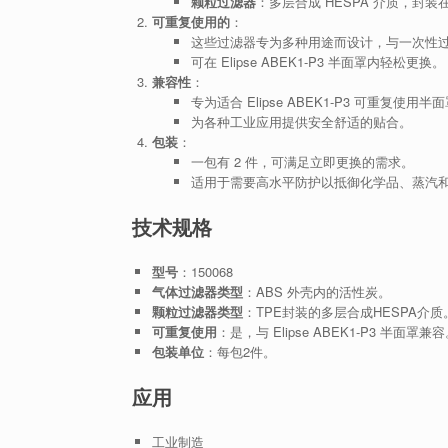
颗粒过滤器
：多层合成 HESPA 介质，封
可重复使用的
：
这些过滤器专为多种用途而设计，与一次性
可在 Elipse ABEK1-P3 半面罩内轻松更换。
兼容性
：
专为适合 Elipse ABEK1-P3 可重复使用
为各种工业应用提供安全舒适的贴合。
包装
：
一包有 2 件，可满足立即更换的需求。
适用于需要高水平防护以抵御化学品、蒸汽
技术规格
型号
：150068
气体过滤器类型
：ABS 外壳内的活性炭。
颗粒过滤器类型
：TPE封装的多层合成HESPA介质
可重复使用
：是，与 Elipse ABEK1-P3 半面罩兼
包装单位
：每包2件。
应用
工业制造