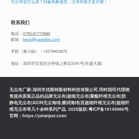
无尘布该怎么选？别被表象迷惑，洁净等级才是关键！
联系我们
电话：
0755-81773990
邮箱：
beck@yaostbio.com
手机（黄小姐）：
13378403675
地址：深圳市宝安区沙井镇上寮五区81号(丰盛大厦)
无尘布厂家-深圳市优斯特新材料科技有限公司.同时我司代理销
售提供原装正品的品牌无尘布|超细无尘布|聚酯纤维无尘布|防
静电无尘布|AION无尘海绵,擦拭海绵|亚超细纤维无尘布|超细纤
维无尘布等几十余种系列产品. 2025版权:粤ICP备19145966号.
官网：https://ystwiper.com/