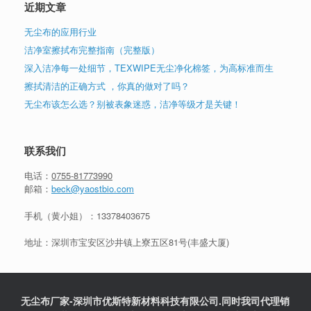
近期文章
无尘布的应用行业
洁净室擦拭布完整指南（完整版）
深入洁净每一处细节，TEXWIPE无尘净化棉签，为高标准而生
擦拭清洁的正确方式 ，你真的做对了吗？
无尘布该怎么选？别被表象迷惑，洁净等级才是关键！
联系我们
电话：
0755-81773990
邮箱：
beck@yaostbio.com
手机（黄小姐）：
13378403675
地址：深圳市宝安区沙井镇上寮五区81号(丰盛大厦)
无尘布厂家-深圳市优斯特新材料科技有限公司.同时我司代理销