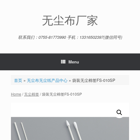
Skip
to
content
无尘布厂家
联系我们：0755-81773990 手机：13316502397(微信同号)
Menu
首页
»
无尘布无尘纸产品中心
»
袋装无尘棉签FS-010SP
Home
/
无尘棉签
/ 袋装无尘棉签FS-010SP