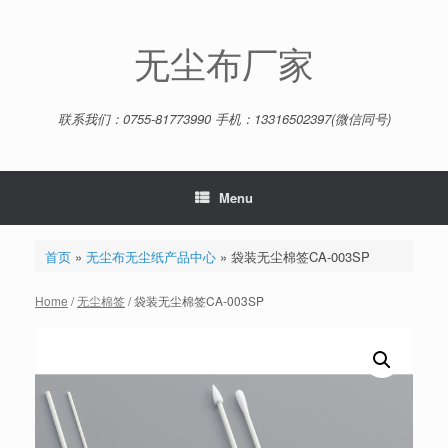
Skip
to
content
无尘布厂家
联系我们：0755-81773990 手机：13316502397(微信同号)
Menu
首页
»
无尘布无尘纸产品中心
»
袋装无尘棉签CA-003SP
Home
/
无尘棉签
/ 袋装无尘棉签CA-003SP