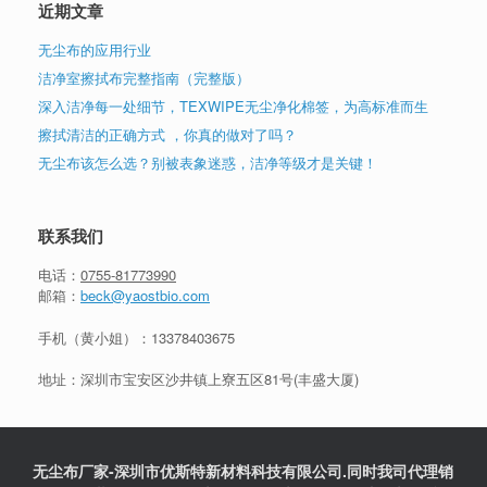
近期文章
无尘布的应用行业
洁净室擦拭布完整指南（完整版）
深入洁净每一处细节，TEXWIPE无尘净化棉签，为高标准而生
擦拭清洁的正确方式 ，你真的做对了吗？
无尘布该怎么选？别被表象迷惑，洁净等级才是关键！
联系我们
电话：
0755-81773990
邮箱：
beck@yaostbio.com
手机（黄小姐）：
13378403675
地址：深圳市宝安区沙井镇上寮五区81号(丰盛大厦)
无尘布厂家-深圳市优斯特新材料科技有限公司.同时我司代理销