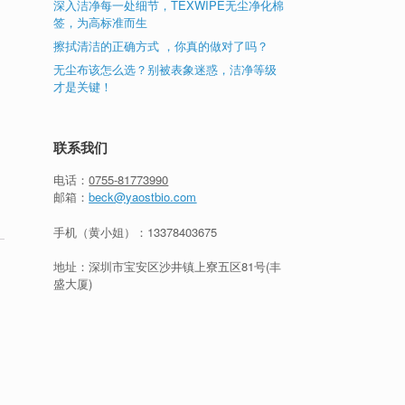
深入洁净每一处细节，TEXWIPE无尘净化棉
签，为高标准而生
擦拭清洁的正确方式 ，你真的做对了吗？
无尘布该怎么选？别被表象迷惑，洁净等级
才是关键！
联系我们
电话：
0755-81773990
邮箱：
beck@yaostbio.com
手机（黄小姐）：
13378403675
地址：深圳市宝安区沙井镇上寮五区81号(丰
盛大厦)