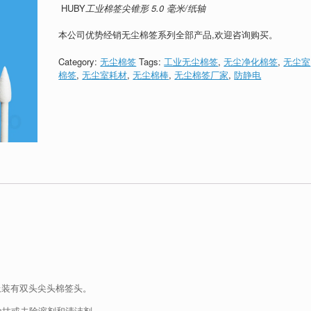
HUBY
工业棉签尖锥形 5.0 毫米/纸轴
本公司优势经销无尘棉签系列全部产品,欢迎咨询购买。
Category:
无尘棉签
Tags:
工业无尘棉签
,
无尘净化棉签
,
无尘室
棉签
,
无尘室耗材
,
无尘棉棒
,
无尘棉签厂家
,
防静电
轴上装有双头尖头棉签头。
涂抹或去除溶剂和清洁剂。