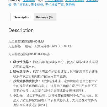
签
,
无尘室耗材
,
无尘棉棒
,
无尘棉签厂家
,
防静电
Description
Reviews (0)
Description
无尘棉签(箱装)BB-001MB
无尘棉签 （箱装）工業用綿棒 SWAB FOR CR
无尘棉签(箱装)BB-001MB特点：
吸水性优异：
棉签能够有效吸收水分，使其在吸取液体或清理
表面时表现出色。
吸收速度快：
棉签具有出色的吸收速度，这可能对需要迅速吸
收液体或进行精细操作的应用非常重要。
残留溶解物质极少：
经过特殊处理，这种棉签在使用过程中产
生的残留溶解物质非常少。这是为了确保在应用中不会留下不
需要的物质，尤其是在对特定表面或设备进行清理时。
不起毛：
通过特殊处理，这种棉签在使用时不会产生毛发。这
是为了防止棉絮残留在工作表面或器具上，尤其是在对需要高
度洁净的环境进行操作时。