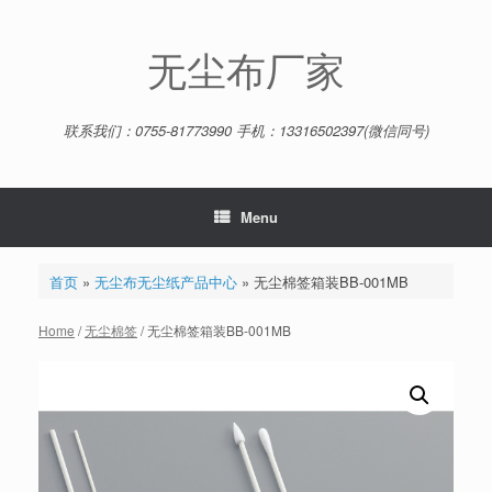
Skip
to
content
无尘布厂家
联系我们：0755-81773990 手机：13316502397(微信同号)
Menu
首页
»
无尘布无尘纸产品中心
»
无尘棉签箱装BB-001MB
Home
/
无尘棉签
/ 无尘棉签箱装BB-001MB