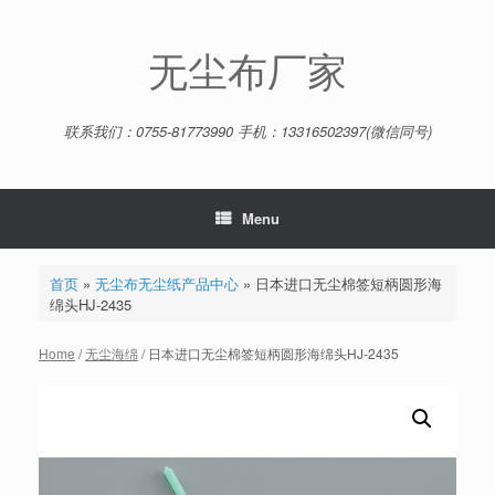
Skip
to
content
无尘布厂家
联系我们：0755-81773990 手机：13316502397(微信同号)
Menu
首页
»
无尘布无尘纸产品中心
»
日本进口无尘棉签短柄圆形海
绵头HJ-2435
Home
/
无尘海绵
/ 日本进口无尘棉签短柄圆形海绵头HJ-2435