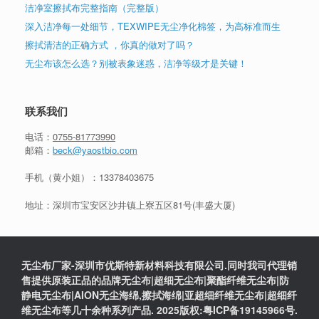
洁净室擦拭布完整指南（完整版）
深入洁净每一处细节，TEXWIPE无尘净化棉签，为高标准而生
擦拭清洁的正确方式 ，你真的做对了吗？
无尘布该怎么选？别被表象迷惑，洁净等级才是关键！
联系我们
电话：
0755-81773990
邮箱：
beck@yaostbio.com
手机（黄小姐）：
13378403675
地址：深圳市宝安区沙井镇上寮五区81号(丰盛大厦)
无尘布厂家-深圳市优斯特新材料科技有限公司.同时我司代理销
售提供原装正品的品牌无尘布|超细无尘布|聚酯纤维无尘布|防
静电无尘布|AION无尘海绵,擦拭海绵|亚超细纤维无尘布|超细纤
维无尘布等几十余种系列产品. 2025版权:粤ICP备19145966号.