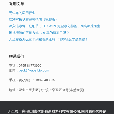
近期文章
无尘布的应用行业
洁净室擦拭布完整指南（完整版）
深入洁净每一处细节，TEXWIPE无尘净化棉签，为高标准而生
擦拭清洁的正确方式 ，你真的做对了吗？
无尘布该怎么选？别被表象迷惑，洁净等级才是关键！
联系我们
电话：
0755-81773990
邮箱：
beck@yaostbio.com
手机（黄小姐）：
13378403675
地址：深圳市宝安区沙井镇上寮五区81号(丰盛大厦)
无尘布厂家-深圳市优斯特新材料科技有限公司.同时我司代理销