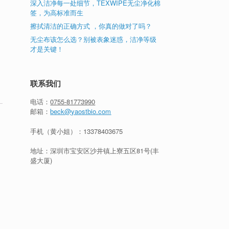
深入洁净每一处细节，TEXWIPE无尘净化棉
签，为高标准而生
擦拭清洁的正确方式 ，你真的做对了吗？
无尘布该怎么选？别被表象迷惑，洁净等级
才是关键！
联系我们
电话：
0755-81773990
邮箱：
beck@yaostbio.com
手机（黄小姐）：
13378403675
地址：深圳市宝安区沙井镇上寮五区81号(丰
盛大厦)