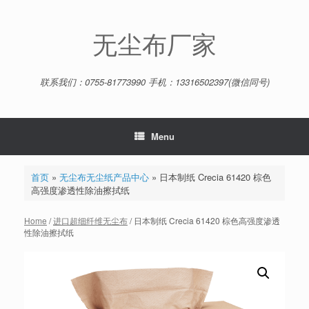
Skip
to
content
无尘布厂家
联系我们：0755-81773990 手机：13316502397(微信同号)
Menu
首页
»
无尘布无尘纸产品中心
»
日本制纸 Crecia 61420 棕色
高强度渗透性除油擦拭纸
Home
/
进口超细纤维无尘布
/ 日本制纸 Crecia 61420 棕色高强度渗透
性除油擦拭纸