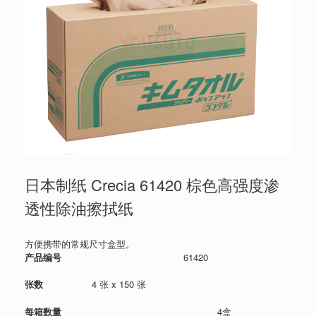
日本制纸 Crecia 61420 棕色高强度渗
透性除油擦拭纸
方便携带的常规尺寸盒型。
产品编号
61420
张数
4 张 x 150 张
每箱数量
4盒