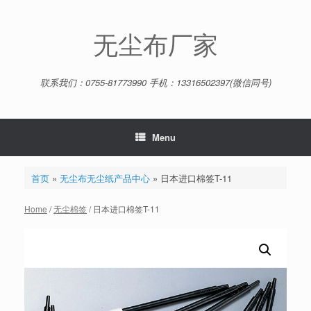
Skip
to
content
无尘布厂家
联系我们：0755-81773990 手机：13316502397(微信同号)
Menu
首页
»
无尘布无尘纸产品中心
»
日本进口棉签T-11
Home
/
无尘棉签
/ 日本进口棉签T-11