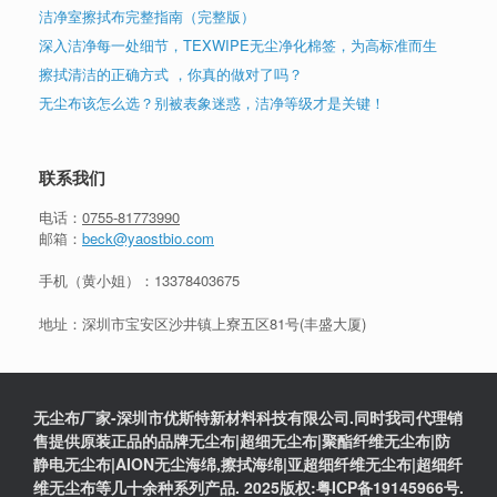
洁净室擦拭布完整指南（完整版）
深入洁净每一处细节，TEXWIPE无尘净化棉签，为高标准而生
擦拭清洁的正确方式 ，你真的做对了吗？
无尘布该怎么选？别被表象迷惑，洁净等级才是关键！
联系我们
电话：
0755-81773990
邮箱：
beck@yaostbio.com
手机（黄小姐）：
13378403675
地址：深圳市宝安区沙井镇上寮五区81号(丰盛大厦)
无尘布厂家-深圳市优斯特新材料科技有限公司.同时我司代理销
售提供原装正品的品牌无尘布|超细无尘布|聚酯纤维无尘布|防
静电无尘布|AION无尘海绵,擦拭海绵|亚超细纤维无尘布|超细纤
维无尘布等几十余种系列产品. 2025版权:粤ICP备19145966号.