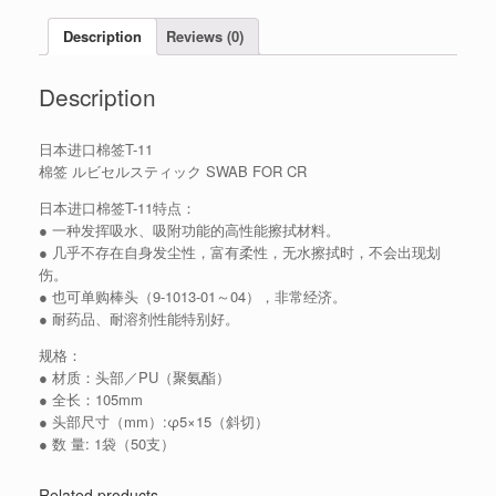
Description
Reviews (0)
Description
日本进口棉签T-11
棉签 ルビセルスティック SWAB FOR CR
日本进口棉签T-11特点：
● 一种发挥吸水、吸附功能的高性能擦拭材料。
● 几乎不存在自身发尘性，富有柔性，无水擦拭时，不会出现划
伤。
● 也可单购棒头（9-1013-01～04），非常经济。
● 耐药品、耐溶剂性能特别好。
规格：
● 材质：头部／PU（聚氨酯）
● 全长：105mm
● 头部尺寸（mm）:φ5×15（斜切）
● 数 量: 1袋（50支）
Related products