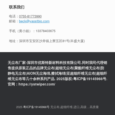
联系我们
电话：
0755-81773990
邮箱：
beck@yaostbio.com
手机（黄小姐）：
13378403675
地址：深圳市宝安区沙井镇上寮五区81号(丰盛大厦)
无尘布厂家-深圳市优斯特新材料科技有限公司.同时我司代理销
售提供原装正品的品牌无尘布|超细无尘布|聚酯纤维无尘布|防
静电无尘布|AION无尘海绵,擦拭海绵|亚超细纤维无尘布|超细纤
维无尘布等几十余种系列产品. 2025版权:粤ICP备19145966号.
官网：https://ystwiper.com/
2025
粤ICP备19145966号
无尘布,超细纤维,进口,高级，高质量