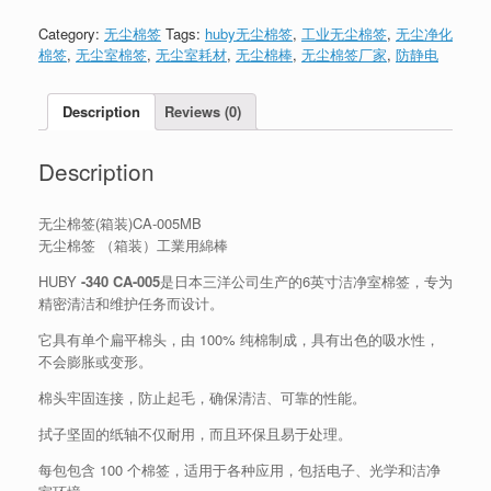
Category:
无尘棉签
Tags:
huby无尘棉签
,
工业无尘棉签
,
无尘净化
棉签
,
无尘室棉签
,
无尘室耗材
,
无尘棉棒
,
无尘棉签厂家
,
防静电
Description
Reviews (0)
Description
无尘棉签(箱装)CA-005MB
无尘棉签 （箱装）工業用綿棒
HUBY
-340 CA-005
是日本三洋公司生产的6英寸洁净室棉签，专为
精密清洁和维护任务而设计。
它具有单个扁平棉头，由 100% 纯棉制成，具有出色的吸水性，
不会膨胀或变形。
棉头牢固连接，防止起毛，确保清洁、可靠的性能。
拭子坚固的纸轴不仅耐用，而且环保且易于处理。
每包包含 100 个棉签，适用于各种应用，包括电子、光学和洁净