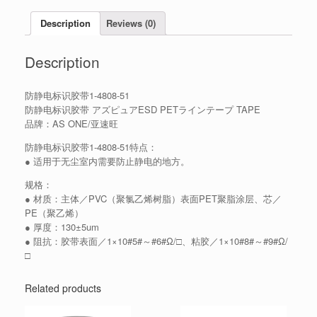
Description
Reviews (0)
Description
防静电标识胶带1-4808-51
防静电标识胶带 アズピュアESD PETラインテープ TAPE
品牌：AS ONE/亚速旺
防静电标识胶带1-4808-51特点：
● 适用于无尘室内需要防止静电的地方。
规格：
● 材质：主体／PVC（聚氯乙烯树脂）表面PET聚脂涂层、芯／
PE（聚乙烯）
● 厚度：130±5um
● 阻抗：胶带表面／1×10#5#～#6#Ω/□、粘胶／1×10#8#～#9#Ω/
□
Related products