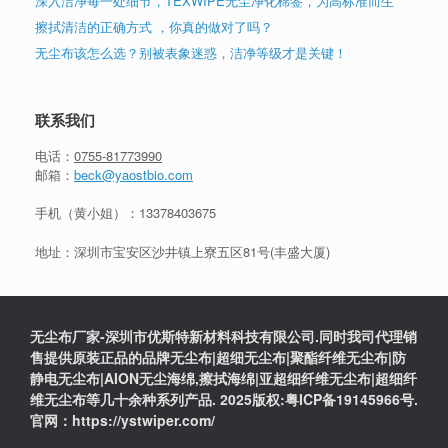
深入洁净每一处细节，TEXWIPE无尘净化棉签，为高标准而生
擦拭清洁的正确方式 ，你真的做对了吗？
无尘布该怎么选？别被表象迷惑，洁净等级才是关键！
联系我们
电话：
0755-81773990
邮箱：
beck@yaostbio.com
手机（黄小姐）：
13378403675
地址：深圳市宝安区沙井镇上寮五区81号(丰盛大厦)
无尘布厂家-深圳市优斯特新材料科技有限公司.同时我司代理销
售提供原装正品的品牌无尘布|超细无尘布|聚酯纤维无尘布|防
静电无尘布|AION无尘海绵,擦拭海绵|亚超细纤维无尘布|超细纤
维无尘布等几十余种系列产品. 2025版权:粤ICP备19145966号.
官网：https://ystwiper.com/