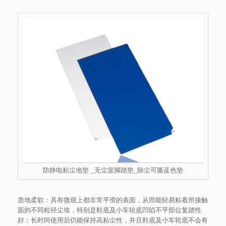
防静电粘尘地垫 _无尘室脚踏垫_除尘可撕蓝色垫
质地柔软：具有微观上都非常平滑的表面，从而能轻易粘着所接触
面的不同粒径尘埃，特别是鞋底及小车轮底凹陷不平部位复踏性
好：长时间使用后仍能保持高粘尘性，并且鞋底及小车轮底不会有