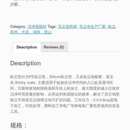
少层。
Category:
洁净度级别
Tags:
无尘室耗材
,
无尘布生产厂家
,
粘尘
,
苏州，大连，深圳，昆山
Description
Reviews (0)
Description
粘尘垫分为PE粘尘垫，Silicon粘尘垫，又名粘尘地板胶，英文
名:Sticky mats, 主要适用于贴放在洁净空间的入口处及缓冲区
间，它能有效地粘除鞋底和车轮上的灰尘，最大限度的减少尘埃对
洁净环境质量的影响，从而达到简易除尘的效果，解决了其它地垫
除尘不彻底无法保障尘埃不扩的问题。工作压力：0.3-0.6mp是电
子加工，印前处理，塑料加工等电厂等静电电厂重危害场所的首选
工具。
规格：