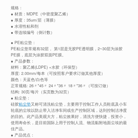
规格：
● 材质：MDPE（中密度聚乙烯）
● 厚度：35um/层（薄膜）
● 水溶性粘和剂
● 带连续编号（倒计数）
● PE粘尘垫：
PE粘尘垫常规有32层， 第1层是无胶PE透明膜，2~30层为涂胶
PE膜，底层为涂胶双面PE膜。
● 产品参数：
材料：聚乙烯(LDPE) +水胶（环保型）
厚度: 2.00mm/每本（可按照客户要求订做其他厚度）
颜色：天蓝色/白色等
正常规格: 26〃*45〃 24〃*36〃 18〃*36〃（可按订做）
结构: 30页/每片（实页数为32页）
● 粘尘垫：
硅胶
粘尘垫
又称可清洗粘尘垫，主要用于控制工作人员鞋底及小车
轮底的尘埃以防止带入洁净车间或生产控制区域，达到控制洁净度
的目的。此产品美观大方，粘尘效果好，清洗方便快捷，投资小，
使用寿命长，是目前国际上用于控制人流、物流黏附地面尘埃的最
佳产品。
● 产品优点：