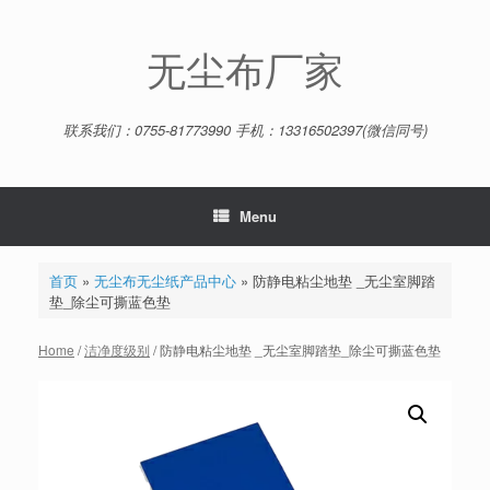
Skip
to
content
无尘布厂家
联系我们：0755-81773990 手机：13316502397(微信同号)
Menu
首页
»
无尘布无尘纸产品中心
»
防静电粘尘地垫 _无尘室脚踏
垫_除尘可撕蓝色垫
Home
/
洁净度级别
/ 防静电粘尘地垫 _无尘室脚踏垫_除尘可撕蓝色垫