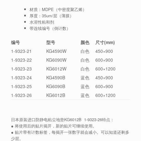
材质：MDPE（中密度聚乙烯）
厚度：35um/层（薄膜）
水溶性粘和剂
带连续编号（倒计数）
编号
型号
颜色
尺寸(mm)
1-9323-21
KG4590W
白色
450×900
1-9323-22
KG6090W
白色
600×900
1-9323-23
KG6012W
白色
600×1200
1-9323-24
KG4590B
蓝色
450×900
1-9323-25
KG6090B
蓝色
600×900
1-9323-26
KG6012B
蓝色
600×1200
日本原装进口防静电粘尘地垫KG6012B 1-9323-26特点：
● 将使用后的贴片揭开，新的贴片可继续使用。
● 贴片带有计数标签，每揭开一张数字就会减小。可以知道还剩多
少层。