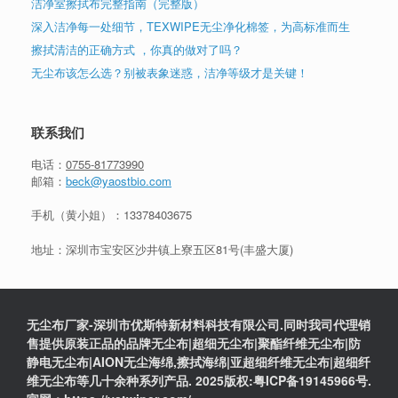
洁净室擦拭布完整指南（完整版）
深入洁净每一处细节，TEXWIPE无尘净化棉签，为高标准而生
擦拭清洁的正确方式 ，你真的做对了吗？
无尘布该怎么选？别被表象迷惑，洁净等级才是关键！
联系我们
电话：
0755-81773990
邮箱：
beck@yaostbio.com
手机（黄小姐）：
13378403675
地址：深圳市宝安区沙井镇上寮五区81号(丰盛大厦)
无尘布厂家-深圳市优斯特新材料科技有限公司.同时我司代理销
售提供原装正品的品牌无尘布|超细无尘布|聚酯纤维无尘布|防
静电无尘布|AION无尘海绵,擦拭海绵|亚超细纤维无尘布|超细纤
维无尘布等几十余种系列产品. 2025版权:粤ICP备19145966号.