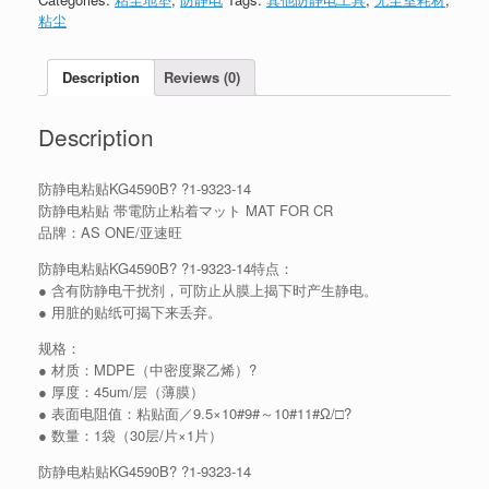
粘尘
Description
Reviews (0)
Description
防静电粘贴KG4590B? ?1-9323-14
防静电粘贴 帯電防止粘着マット MAT FOR CR
品牌：AS ONE/亚速旺
防静电粘贴KG4590B? ?1-9323-14特点：
● 含有防静电干扰剂，可防止从膜上揭下时产生静电。
● 用脏的贴纸可揭下来丢弃。
规格：
● 材质：MDPE（中密度聚乙烯）?
● 厚度：45um/层（薄膜）
● 表面电阻值：粘贴面／9.5×10#9#～10#11#Ω/□?
● 数量：1袋（30层/片×1片）
防静电粘贴KG4590B? ?1-9323-14