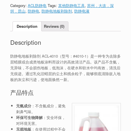
Category:
ACL防静电
Tags:
其他防静电工具
,
苏州，大连，深
圳，昆山
,
防静电
,
防静电地板剥除剂
,
防静电液
Description
Reviews (0)
Description
防静电地板剥除剂 ACL-4010（型号：#4010-1）是一种专为去除多
层蜡膜或合成类地板涂料而设计的高效清洁产品。该产品不含氨，
无异味，不会损伤地板，低泡沫，在硬水和软水中均有效，清洗后
无痕迹。通过乳化旧蜡层的尘土和残余粒子，能够彻底清除嵌入地
板的灰尘和污迹，使地面焕然一新。
产品特点
无氨成分
：不含氨成分，避免
刺鼻气味。
环保可生物降解
：安全环保，
对环境无害。
无损地板
：在使用过程中不会