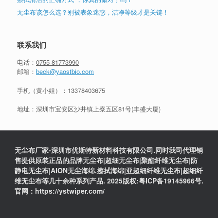
无尘布该怎么选？别被表象迷惑，洁净等级才是关键！
联系我们
电话：
0755-81773990
邮箱：
beck@yaostbio.com
手机（黄小姐）：
13378403675
地址：深圳市宝安区沙井镇上寮五区81号(丰盛大厦)
无尘布厂家-深圳市优斯特新材料科技有限公司.同时我司代理销
售提供原装正品的品牌无尘布|超细无尘布|聚酯纤维无尘布|防
静电无尘布|AION无尘海绵,擦拭海绵|亚超细纤维无尘布|超细纤
维无尘布等几十余种系列产品. 2025版权:粤ICP备19145966号.
官网：https://ystwiper.com/