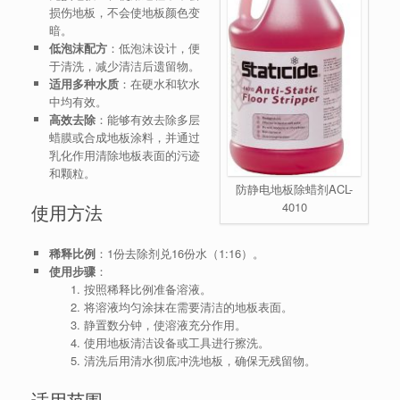
损伤地板，不会使地板颜色变
暗。
低泡沫配方
：低泡沫设计，便
于清洗，减少清洁后遗留物。
适用多种水质
：在硬水和软水
中均有效。
高效去除
：能够有效去除多层
蜡膜或合成地板涂料，并通过
乳化作用清除地板表面的污迹
和颗粒。
防静电地板除蜡剂ACL-
4010
使用方法
稀释比例
：1份去除剂兑16份水（1:16）。
使用步骤
：
按照稀释比例准备溶液。
将溶液均匀涂抹在需要清洁的地板表面。
静置数分钟，使溶液充分作用。
使用地板清洁设备或工具进行擦洗。
清洗后用清水彻底冲洗地板，确保无残留物。