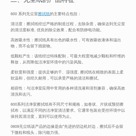
600 系列无尘室
擦拭纸
的主要特点包括：
清洁度：擦拭纸经过严格的制造过程，去除杂质，确保达到无尘室
的清洁度标准, 优良的除尘效果，配合有防静电功能。
高效吸水性：擦拭纸具有出色的吸水性，可有效吸收液体和溢出
物，而不会留下残留物。
低颗粒产生：该纸经过特殊配制，可最大程度地减少颗粒和纤维的
释放，从而降低洁净室环境中的污染风险。
柔软度和强度：提供足够的干、湿强度, 擦拭纸在精致的表面上柔
软温和，但经久耐用，可以承受严格的清洁和擦拭。
相容性：与洁净室应用中常用的各种清洗液和溶剂兼容，确保高效
清洗和去污。
600系列洁净室擦拭纸有不同尺寸和规格，如卷状、片状或预切擦
拭布，以满足不同的洁净室清洁要求。它通常包装在受控环境中以
保持其清洁度，直到可以使用为止。
0609无尘纸该产品的边缘是由*先进的切边机封边，擦拭后不会留
下微粒和线头，除污能力强。