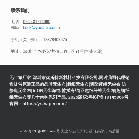
联系我们
电话：
0755-81773990
邮箱：
beck@yaostbio.com
手机（黄小姐）：
13378403675
地址：深圳市宝安区沙井镇上寮五区81号(丰盛大厦)
无尘布厂家-深圳市优斯特新材料科技有限公司.同时我司代理销
售提供原装正品的品牌无尘布|超细无尘布|聚酯纤维无尘布|防
静电无尘布|AION无尘海绵,擦拭海绵|亚超细纤维无尘布|超细纤
维无尘布等几十余种系列产品. 2025版权:粤ICP备19145966号.
官网：https://ystwiper.com/
2025
粤ICP备19145966号
无尘布,超细纤维,进口,高级，高质量