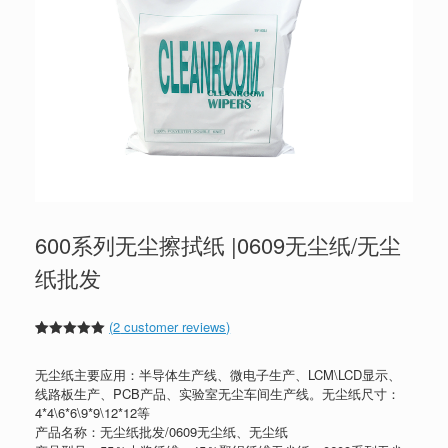
600系列无尘擦拭纸 |0609无尘纸/无尘
纸批发
(
2
customer reviews)
Rated
2
5.00
out of 5
无尘纸主要应用：半导体生产线、微电子生产、LCM\LCD显示、
based on
customer
线路板生产、PCB产品、实验室无尘车间生产线。无尘纸尺寸：
ratings
4*4\6*6\9*9\12*12等
产品名称：无尘纸批发/0609无尘纸、无尘纸