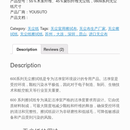
产品型号：55％木浆纤维、45％聚织纤维无尘纸，0609系列无尘
纸尺寸
产品厂商：YOUSUTO
产品文档：
Category:
无尘纸
Tags:
无尘室用擦拭布
,
无尘布生产厂家
,
无尘擦
拭纸
,
无尘纸擦拭纸
,
苏州，大连，深圳，昆山
,
进口无尘布
Description
Reviews (2)
Description
600系列无尘擦拭纸是专为洁净室环境设计的专用产品。洁净室是
受控环境，颗粒污染水平极低，因此对于电子制造、制药、生物技
术和航空航天等行业至关重要。
600 系列擦拭纸专为满足洁净室严格的洁净度要求而设计。它由优
质材料制成，可最大限度地减少颗粒和纤维的释放，确保受控环境
的清洁和完整性。擦拭纸设计为非研磨性和低绒毛，可降低敏感设
备和产品受到污染的风险。